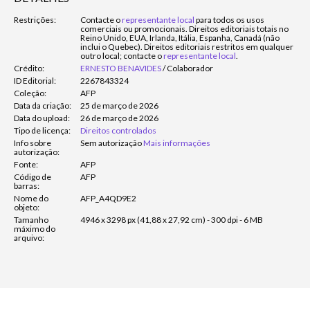
Restrições:
Contacte o
representante local
para todos os usos
comerciais ou promocionais. Direitos editoriais totais no
Reino Unido, EUA, Irlanda, Itália, Espanha, Canadá (não
inclui o Quebec). Direitos editoriais restritos em qualquer
outro local; contacte o
representante local
.
Crédito:
ERNESTO BENAVIDES
/
Colaborador
ID Editorial:
2267843324
Coleção:
AFP
Data da criação:
25 de março de 2026
Data do upload:
26 de março de 2026
Tipo de licença:
Direitos controlados
Info sobre
Sem autorização
Mais informações
autorização:
Fonte:
AFP
Código de
AFP
barras:
Nome do
AFP_A4QD9E2
objeto:
Tamanho
4946 x 3298 px (41,88 x 27,92 cm) - 300 dpi - 6 MB
máximo do
arquivo: