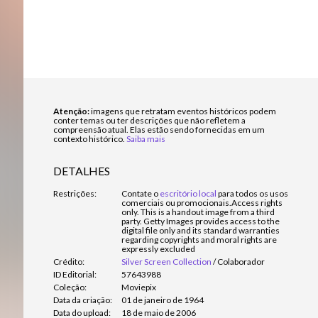
Atenção:
imagens que retratam eventos históricos podem
conter temas ou ter descrições que não refletem a
compreensão atual. Elas estão sendo fornecidas em um
contexto histórico.
Saiba mais
DETALHES
Restrições:
Contate o
escritório local
para todos os usos
comerciais ou promocionais.
Access rights
only. This is a handout image from a third
party. Getty Images provides access to the
digital file only and its standard warranties
regarding copyrights and moral rights are
expressly excluded
Crédito:
Silver Screen Collection
/
Colaborador
ID Editorial:
57643988
Coleção:
Moviepix
Data da criação:
01 de janeiro de 1964
Data do upload:
18 de maio de 2006