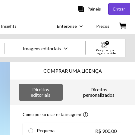
Painéis
Entrar
 Insights
Enterprise
Preços
Imagens editoriais
Pesquisar por
imagem ou vídeo
Imagens e vídeos criativos
COMPRAR UMA LICENÇA
Imagens
Direitos
Direitos
Imagens criativas
editoriais
personalizados
Imagens editoriais
Como posso usar esta imagem?
Vídeos
Pequena
R$ 900,00
Vídeos criativos