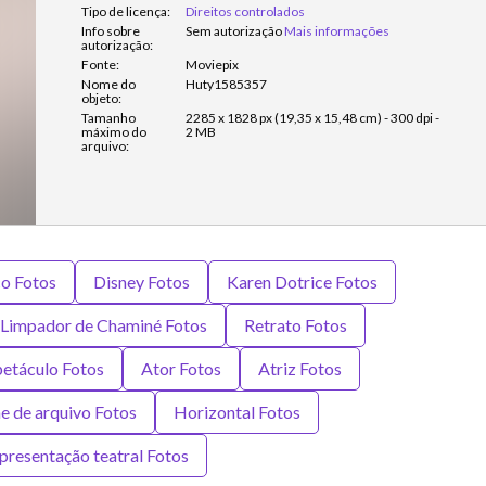
Tipo de licença:
Direitos controlados
Info sobre
Sem autorização
Mais informações
autorização:
Fonte:
Moviepix
Nome do
Huty1585357
objeto:
Tamanho
2285 x 1828 px (19,35 x 15,48 cm) - 300 dpi -
máximo do
2 MB
arquivo:
co Fotos
Disney Fotos
Karen Dotrice Fotos
Limpador de Chaminé Fotos
Retrato Fotos
petáculo Fotos
Ator Fotos
Atriz Fotos
e de arquivo Fotos
Horizontal Fotos
presentação teatral Fotos