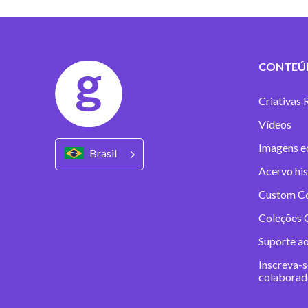
CONTEÚ
Criativas 
Vídeos
Imagens ed
Brasil
Acervo his
Custom C
Coleções C
Suporte a
Inscreva-s
colaborad