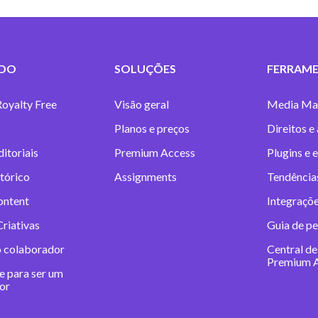
DO
SOLUÇÕES
FERRAME
Royalty Free
Visão geral
Media Ma
Planos e preços
Direitos e
itoriais
Premium Access
Plugins e 
tórico
Assignments
Tendências
ontent
Integraçõe
riativas
Guia de pe
o colaborador
Central de
Premium 
e para ser um
or