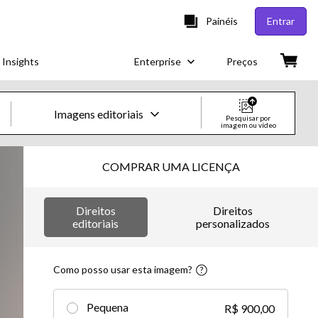
Painéis
Entrar
 Insights
Enterprise
Preços
Imagens editoriais
Pesquisar por
imagem ou vídeo
Imagens e vídeos criativos
COMPRAR UMA LICENÇA
Imagens
Direitos
Direitos
Imagens criativas
editoriais
personalizados
Imagens editoriais
Como posso usar esta imagem?
Vídeos
Pequena
R$ 900,00
Vídeos criativos