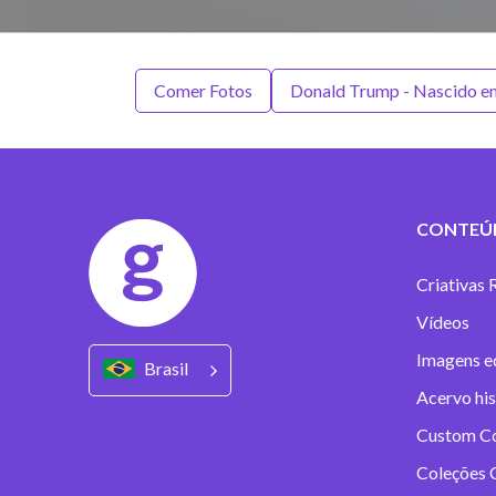
Comer Fotos
Donald Trump - Nascido e
CONTEÚ
Criativas 
Vídeos
Imagens ed
Brasil
Acervo his
Custom C
Coleções C