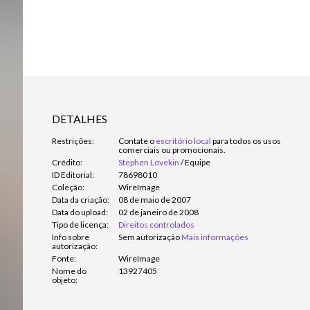
DETALHES
Restrições:
Contate o
escritório local
para todos os usos
comerciais ou promocionais.
Crédito:
Stephen Lovekin
/
Equipe
ID Editorial:
78698010
Coleção:
WireImage
Data da criação:
08 de maio de 2007
Data do upload:
02 de janeiro de 2008
Tipo de licença:
Direitos controlados
Info sobre
Sem autorização
Mais informações
autorização:
Fonte:
WireImage
Nome do
13927405
objeto: