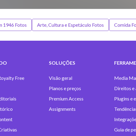
m 1946 Fotos
Arte, Cultura e Espetáculo Fotos
Comida Fo
DO
SOLUÇÕES
FERRAME
Royalty Free
Visão geral
Media Ma
Planos e preços
Direitos e
itoriais
Premium Access
Plugins e 
tórico
Assignments
Tendências
ontent
Integraçõe
riativas
Guia de pe