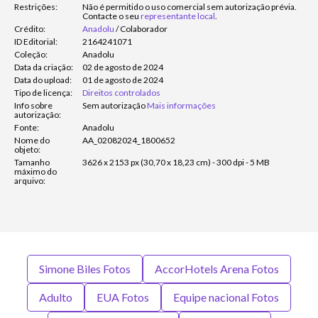
Restrições:
Não é permitido o uso comercial sem autorização prévia.
Contacte o seu
representante local
.
Crédito:
Anadolu
/
Colaborador
ID Editorial:
2164241071
Coleção:
Anadolu
Data da criação:
02 de agosto de 2024
Data do upload:
01 de agosto de 2024
Tipo de licença:
Direitos controlados
Info sobre
Sem autorização
Mais informações
autorização:
Fonte:
Anadolu
Nome do
AA_02082024_1800652
objeto:
Tamanho
3626 x 2153 px (30,70 x 18,23 cm) - 300 dpi - 5 MB
máximo do
arquivo:
Simone Biles Fotos
AccorHotels Arena Fotos
Adulto
EUA Fotos
Equipe nacional Fotos