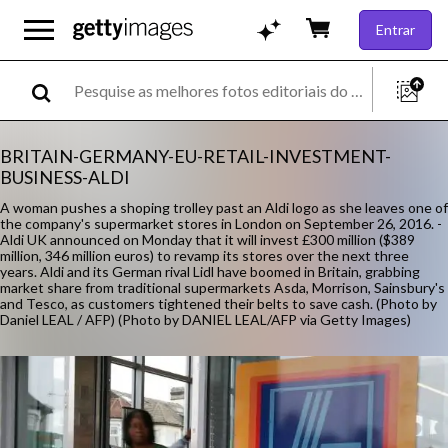
Entrar
BRITAIN-GERMANY-EU-RETAIL-INVESTMENT-
BUSINESS-ALDI
A woman pushes a shoping trolley past an Aldi logo as she leaves one of
the company's supermarket stores in London on September 26, 2016. -
Aldi UK announced on Monday that it will invest £300 million ($389
million, 346 million euros) to revamp its stores over the next three
years. Aldi and its German rival Lidl have boomed in Britain, grabbing
market share from traditional supermarkets Asda, Morrison, Sainsbury's
and Tesco, as customers tightened their belts to save cash. (Photo by
Daniel LEAL / AFP) (Photo by DANIEL LEAL/AFP via Getty Images)