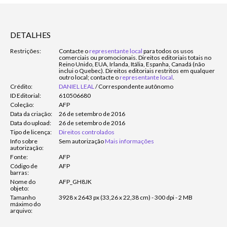
DETALHES
Restrições:
Contacte o
representante local
para todos os usos
comerciais ou promocionais. Direitos editoriais totais no
Reino Unido, EUA, Irlanda, Itália, Espanha, Canadá (não
inclui o Quebec). Direitos editoriais restritos em qualquer
outro local; contacte o
representante local
.
Crédito:
DANIEL LEAL
/
Correspondente autônomo
ID Editorial:
610506680
Coleção:
AFP
Data da criação:
26 de setembro de 2016
Data do upload:
26 de setembro de 2016
Tipo de licença:
Direitos controlados
Info sobre
Sem autorização
Mais informações
autorização:
Fonte:
AFP
Código de
AFP
barras:
Nome do
AFP_GH8JK
objeto:
Tamanho
3928 x 2643 px (33,26 x 22,38 cm) - 300 dpi - 2 MB
máximo do
arquivo: