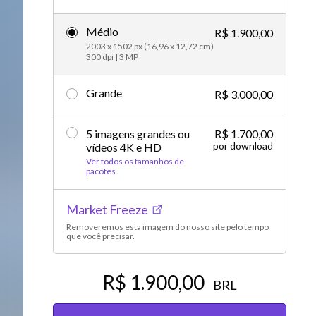
Vídeos editoriais
Médio
R$ 1.900,00
2003 x 1502 px (16,96 x 12,72 cm)
300 dpi | 3 MP
Grande
R$ 3.000,00
5 imagens grandes ou
R$ 1.700,00
por download
vídeos 4K e HD
Ver todos os tamanhos de
pacotes
Market Freeze
Removeremos esta imagem do nosso site pelo tempo
que você precisar.
R$ 1.900,00
BRL