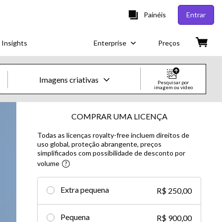
Painéis
Entrar
 Insights
Enterprise
Preços
Imagens criativas
Pesquisar por
imagem ou vídeo
Imagens e vídeos criativos
COMPRAR UMA LICENÇA
Todas as licenças royalty-free incluem direitos de
Imagens
uso global, proteção abrangente, preços
simplificados com possibilidade de desconto por
Imagens criativas
volume​
Imagens editoriais
Extra pequena
R$ 250,00
Vídeos
Pequena
R$ 900,00
Vídeos criativos