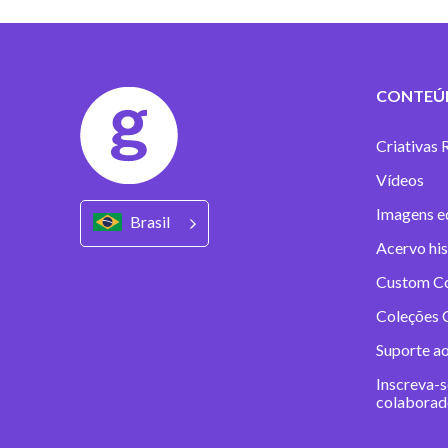
CONTEÚ
Criativas 
Vídeos
Imagens ed
Brasil
Acervo his
Custom C
Coleções C
Suporte a
Inscreva-s
colaborad