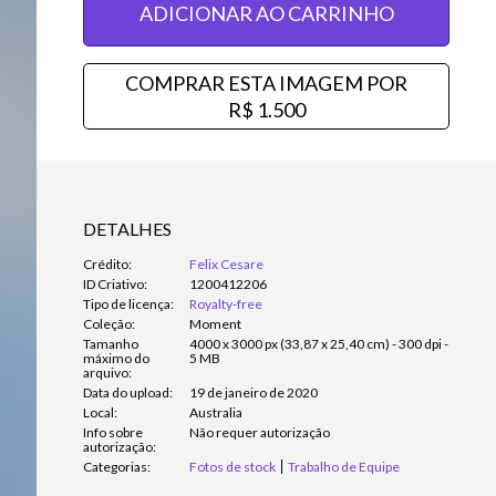
ADICIONAR AO CARRINHO
COMPRAR ESTA IMAGEM POR
R$ 1.500
DETALHES
Crédito:
Felix Cesare
ID Criativo:
1200412206
Tipo de licença:
Royalty-free
Coleção:
Moment
Tamanho
4000 x 3000 px (33,87 x 25,40 cm) - 300 dpi -
máximo do
5 MB
arquivo:
Data do upload:
19 de janeiro de 2020
Local:
Australia
Info sobre
Não requer autorização
autorização:
Categorias:
Fotos de stock
Trabalho de Equipe