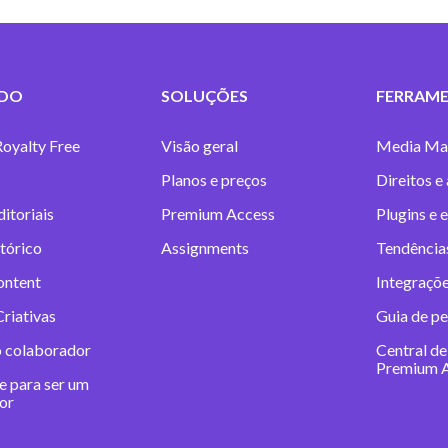
DO
SOLUÇÕES
FERRAME
Royalty Free
Visão geral
Media Ma
Planos e preços
Direitos e
itoriais
Premium Access
Plugins e 
tórico
Assignments
Tendências
ontent
Integraçõe
riativas
Guia de pe
o colaborador
Central de
Premium 
e para ser um
or