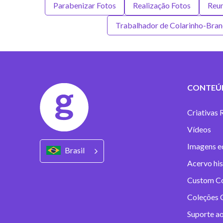
Parabenizar Fotos
Realização Fotos
Reun
Trabalhador de Colarinho-Bran
CONTEÚ
Criativas 
Vídeos
Imagens ed
Brasil
Acervo his
Custom C
Coleções C
Suporte a