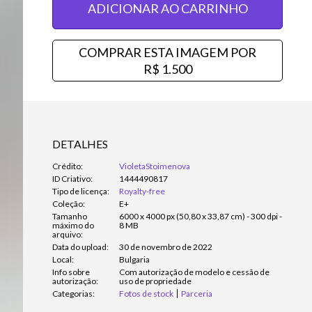
ADICIONAR AO CARRINHO
COMPRAR ESTA IMAGEM POR
R$ 1.500
DETALHES
Crédito:
VioletaStoimenova
ID Criativo:
1444490817
Tipo de licença:
Royalty-free
Coleção:
E+
Tamanho
6000 x 4000 px (50,80 x 33,87 cm) - 300 dpi -
máximo do
8 MB
arquivo:
Data do upload:
30 de novembro de 2022
Local:
Bulgaria
Info sobre
Com autorização de modelo e cessão de
autorização:
uso de propriedade
Categorias:
Fotos de stock
Parceria