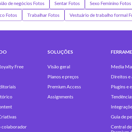
ião de negócios Fotos
Sentar Fotos
Sexo Feminino Fotos
co Fotos
Trabalhar Fotos
Vestuário de trabalho formal F
DO
SOLUÇÕES
FERRAME
Royalty Free
Visão geral
Media Ma
Planos e preços
Direitos e
itoriais
Premium Access
Plugins e 
tórico
Assignments
Tendências
ontent
Integraçõe
riativas
Guia de pe
o colaborador
Central de
Premium 