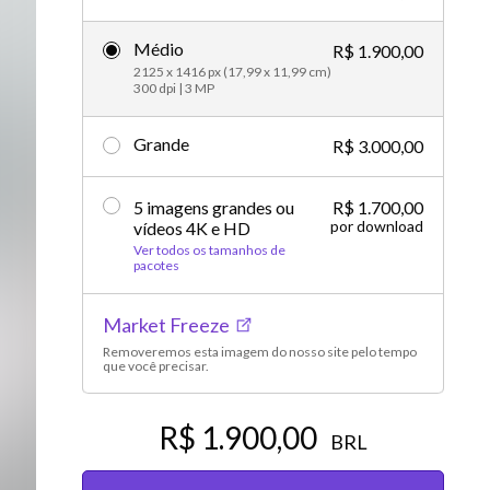
Vídeos editoriais
Médio
R$ 1.900,00
2125 x 1416 px (17,99 x 11,99 cm)
300 dpi | 3 MP
Grande
R$ 3.000,00
5 imagens grandes ou
R$ 1.700,00
por download
vídeos 4K e HD
Ver todos os tamanhos de
pacotes
Market Freeze
Removeremos esta imagem do nosso site pelo tempo
que você precisar.
R$ 1.900,00
BRL