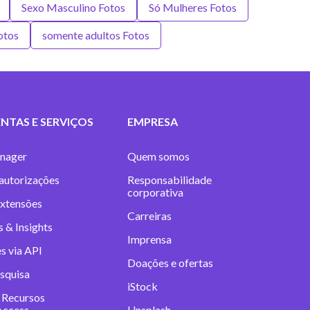
Sexo Masculino Fotos
Só Mulheres Fotos
otos
somente adultos Fotos
NTAS E SERVIÇOS
EMPRESA
nager
Quem somos
 autorizações
Responsabilidade
corporativa
extensões
Carreiras
 & Insights
Imprensa
s via API
Doações e ofertas
squisa
iStock
 Recursos
Access
Unsplash