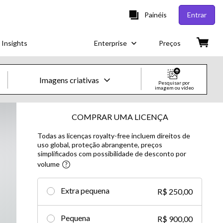
Painéis
Entrar
 Insights
Enterprise
Preços
Imagens criativas
Pesquisar por
imagem ou vídeo
Imagens e vídeos criativos
COMPRAR UMA LICENÇA
Todas as licenças royalty-free incluem direitos de
Imagens
uso global, proteção abrangente, preços
simplificados com possibilidade de desconto por
Imagens criativas
volume​
Imagens editoriais
Extra pequena
R$ 250,00
Vídeos
Pequena
R$ 900,00
Vídeos criativos