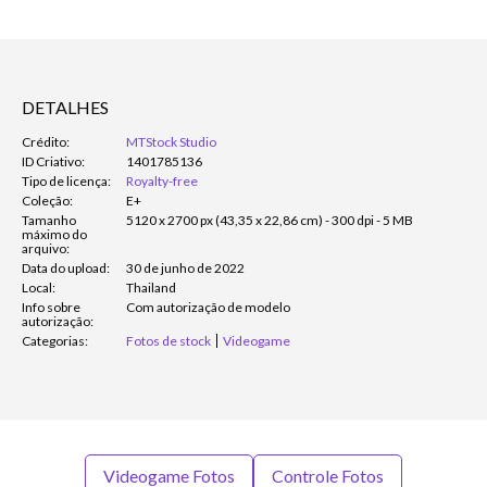
DETALHES
Crédito:
MTStock Studio
ID Criativo:
1401785136
Tipo de licença:
Royalty-free
Coleção:
E+
Tamanho
5120 x 2700 px (43,35 x 22,86 cm) - 300 dpi - 5 MB
máximo do
arquivo:
Data do upload:
30 de junho de 2022
Local:
Thailand
Info sobre
Com autorização de modelo
autorização:
Categorias:
Fotos de stock
Videogame
Videogame Fotos
Controle Fotos