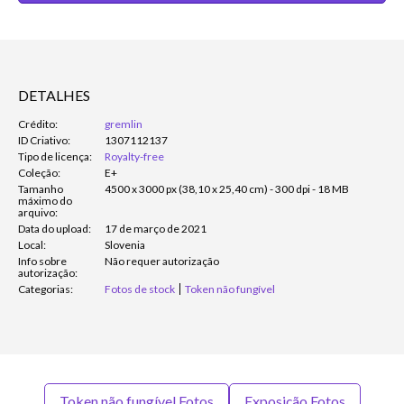
DETALHES
Crédito:
gremlin
ID Criativo:
1307112137
Tipo de licença:
Royalty-free
Coleção:
E+
Tamanho
4500 x 3000 px (38,10 x 25,40 cm) - 300 dpi - 18 MB
máximo do
arquivo:
Data do upload:
17 de março de 2021
Local:
Slovenia
Info sobre
Não requer autorização
autorização:
Categorias:
Fotos de stock
Token não fungível
Token não fungível Fotos
Exposição Fotos