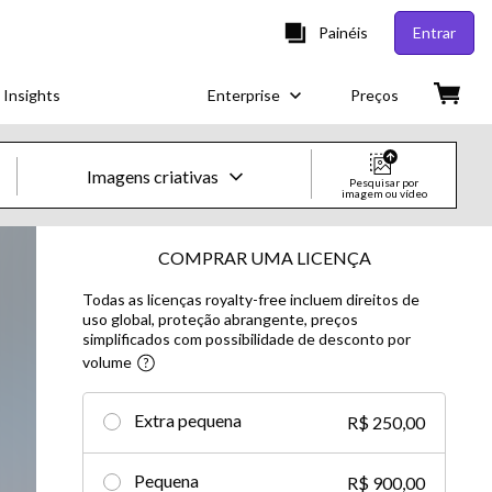
Painéis
Entrar
 Insights
Enterprise
Preços
Imagens criativas
Pesquisar por
imagem ou vídeo
Imagens e vídeos criativos
COMPRAR UMA LICENÇA
Todas as licenças royalty-free incluem direitos de
Imagens
uso global, proteção abrangente, preços
simplificados com possibilidade de desconto por
Imagens criativas
volume​
Imagens editoriais
Extra pequena
R$ 250,00
Vídeos
Pequena
R$ 900,00
Vídeos criativos