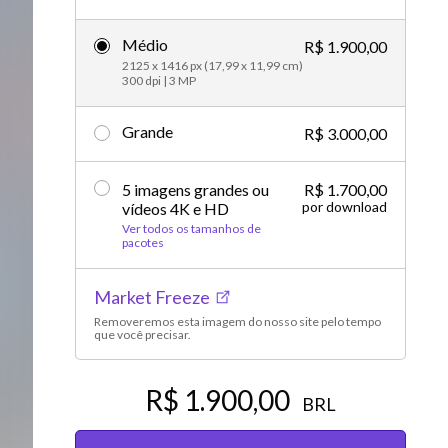
Vídeos editoriais
Médio
R$ 1.900,00
2125 x 1416 px (17,99 x 11,99 cm)
300 dpi | 3 MP
Grande
R$ 3.000,00
5 imagens grandes ou
R$ 1.700,00
por download
vídeos 4K e HD
Ver todos os tamanhos de
pacotes
Market Freeze
Removeremos esta imagem do nosso site pelo tempo
que você precisar.
R$ 1.900,00
BRL