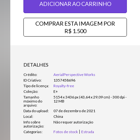
ADICIONAR AO CARRINHO
COMPRAR ESTA IMAGEM POR
R$ 1.500
DETALHES
Crédito:
AerialPerspective Works
ID Criativo:
1357458696
Tipo de licença:
Royalty-free
Coleção:
E+
Tamanho
5154 x 3436 px (43,64 x 29,09 cm) - 300 dpi -
máximo do
12 MB
arquivo:
Data do upload:
07 de dezembro de 2021
Local:
China
Info sobre
Não requer autorização
autorização:
Categorias:
Fotos de stock
Estrada