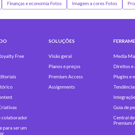
Finanças e economia Fotos
Imagem a cores Fotos
Pro
DO
SOLUÇÕES
FERRAME
Royalty Free
Visão geral
Media Ma
Planos e preços
Direitos e
itoriais
Premium Access
Plugins e 
tórico
Assignments
Tendências
ontent
Integraçõe
riativas
Guia de pe
o colaborador
Central de
Premium 
e para ser um
or