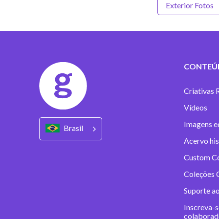
Exterior Fotos
CONTEÚ
Criativas 
Vídeos
Imagens ed
Brasil
Acervo his
Custom C
Coleções C
Suporte a
Inscreva-s
colaborad