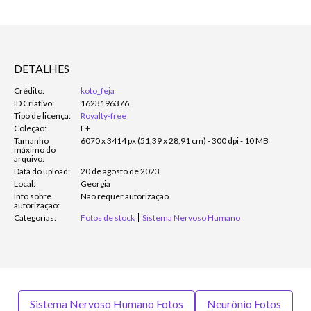
DETALHES
Crédito:
koto_feja
ID Criativo:
1623196376
Tipo de licença:
Royalty-free
Coleção:
E+
Tamanho
6070 x 3414 px (51,39 x 28,91 cm) - 300 dpi - 10 MB
máximo do
arquivo:
Data do upload:
20 de agosto de 2023
Local:
Georgia
Info sobre
Não requer autorização
autorização:
Categorias:
Fotos de stock
Sistema Nervoso Humano
Sistema Nervoso Humano Fotos
Neurônio Fotos