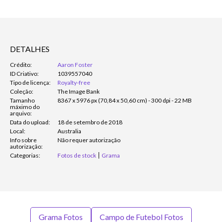
DETALHES
Crédito:
Aaron Foster
ID Criativo:
1039557040
Tipo de licença:
Royalty-free
Coleção:
The Image Bank
Tamanho
8367 x 5976 px (70,84 x 50,60 cm) - 300 dpi - 22 MB
máximo do
arquivo:
Data do upload:
18 de setembro de 2018
Local:
Australia
Info sobre
Não requer autorização
autorização:
Categorias:
Fotos de stock
Grama
Grama Fotos
Campo de Futebol Fotos