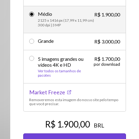
Vídeos editoriais
Médio
R$ 1.900,00
2125 x 1416 px (17,99 x 11,99 cm)
300 dpi | 3 MP
Grande
R$ 3.000,00
5 imagens grandes ou
R$ 1.700,00
por download
vídeos 4K e HD
Ver todos os tamanhos de
pacotes
Market Freeze
Removeremos esta imagem do nosso site pelo tempo
que você precisar.
R$ 1.900,00
BRL