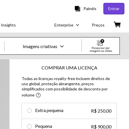
Painéis
Entrar
 Insights
Enterprise
Preços
Imagens criativas
Pesquisar por
imagem ou vídeo
Imagens e vídeos criativos
COMPRAR UMA LICENÇA
Todas as licenças royalty-free incluem direitos de
Imagens
uso global, proteção abrangente, preços
simplificados com possibilidade de desconto por
Imagens criativas
volume​
Imagens editoriais
Extra pequena
R$ 250,00
Vídeos
Pequena
R$ 900,00
Vídeos criativos