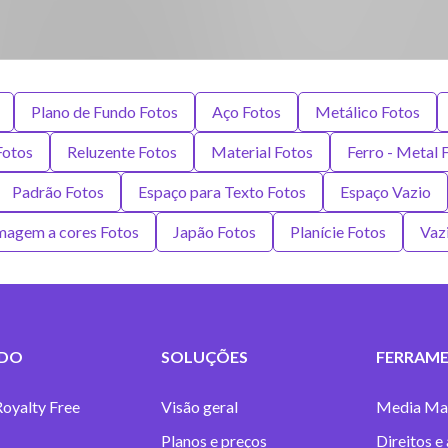
Plano de Fundo Fotos
Aço Fotos
Metálico Fotos
Fotos
Reluzente Fotos
Material Fotos
Ferro - Metal 
Padrão Fotos
Espaço para Texto Fotos
Espaço Vazio
magem a cores Fotos
Japão Fotos
Planície Fotos
Vaz
DO
SOLUÇÕES
FERRAME
Royalty Free
Visão geral
Media Ma
Planos e preços
Direitos e