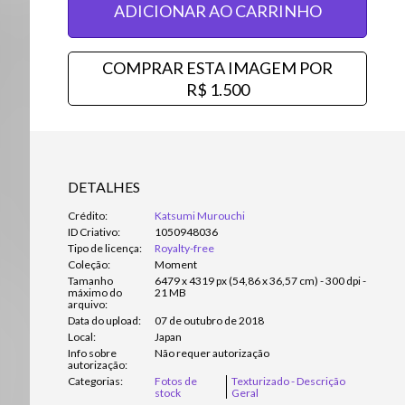
ADICIONAR AO CARRINHO
COMPRAR ESTA IMAGEM POR
R$ 1.500
DETALHES
Crédito:
Katsumi Murouchi
ID Criativo:
1050948036
Tipo de licença:
Royalty-free
Coleção:
Moment
Tamanho
6479 x 4319 px (54,86 x 36,57 cm) - 300 dpi -
máximo do
21 MB
arquivo:
Data do upload:
07 de outubro de 2018
Local:
Japan
Info sobre
Não requer autorização
autorização:
Categorias:
Fotos de
Texturizado - Descrição
stock
Geral