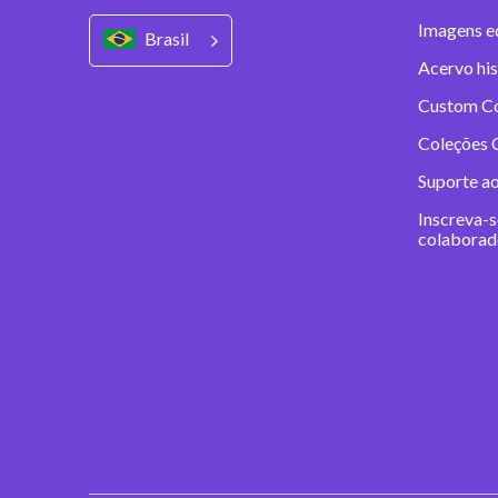
Imagens ed
Brasil
Acervo his
Custom C
Coleções C
Suporte a
Inscreva-s
colaborad