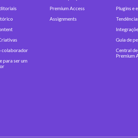
itoriais
Premium Access
Plugins e 
tórico
Assignments
Tendências
ontent
Integraçõe
riativas
Guia de pe
o colaborador
Central de
Premium 
e para ser um
or