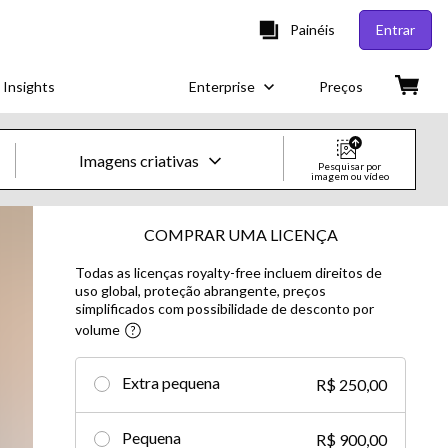
Painéis
Entrar
 Insights
Enterprise
Preços
Imagens criativas
Pesquisar por
imagem ou vídeo
Imagens e vídeos criativos
COMPRAR UMA LICENÇA
Todas as licenças royalty-free incluem direitos de
Imagens
uso global, proteção abrangente, preços
simplificados com possibilidade de desconto por
Imagens criativas
volume​
Imagens editoriais
Extra pequena
R$ 250,00
Vídeos
Pequena
R$ 900,00
Vídeos criativos