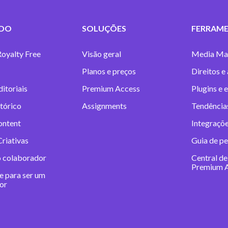
DO
SOLUÇÕES
FERRAME
Royalty Free
Visão geral
Media Ma
Planos e preços
Direitos e
itoriais
Premium Access
Plugins e 
tórico
Assignments
Tendências
ontent
Integraçõe
riativas
Guia de pe
o colaborador
Central de
Premium 
e para ser um
or