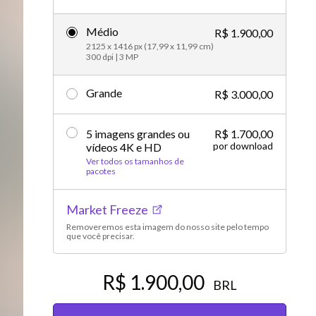
Vídeos editoriais
Médio
R$ 1.900,00
2125 x 1416 px (17,99 x 11,99 cm)
300 dpi | 3 MP
Grande
R$ 3.000,00
5 imagens grandes ou
R$ 1.700,00
por download
vídeos 4K e HD
Ver todos os tamanhos de
pacotes
Market Freeze
Removeremos esta imagem do nosso site pelo tempo
que você precisar.
R$ 1.900,00
BRL