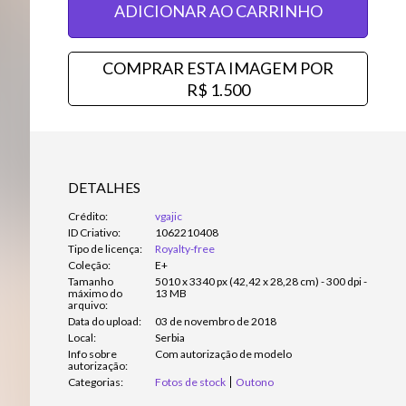
ADICIONAR AO CARRINHO
COMPRAR ESTA IMAGEM POR
R$ 1.500
DETALHES
Crédito:
vgajic
ID Criativo:
1062210408
Tipo de licença:
Royalty-free
Coleção:
E+
Tamanho
5010 x 3340 px (42,42 x 28,28 cm) - 300 dpi -
máximo do
13 MB
arquivo:
Data do upload:
03 de novembro de 2018
Local:
Serbia
Info sobre
Com autorização de modelo
autorização:
Categorias:
Fotos de stock
Outono