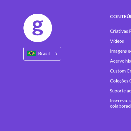
CONTEÚ
Criativas 
Vídeos
Imagens ed
Brasil
Acervo his
Custom C
Coleções C
Suporte a
Inscreva-s
colaborad