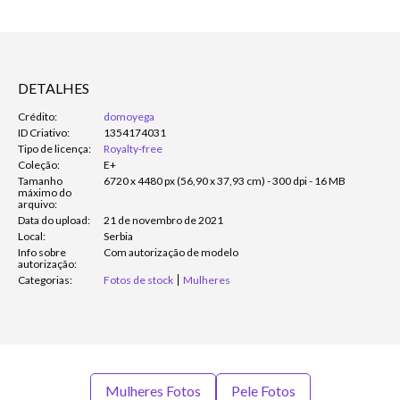
DETALHES
Crédito:
domoyega
ID Criativo:
1354174031
Tipo de licença:
Royalty-free
Coleção:
E+
Tamanho
6720 x 4480 px (56,90 x 37,93 cm) - 300 dpi - 16 MB
máximo do
arquivo:
Data do upload:
21 de novembro de 2021
Local:
Serbia
Info sobre
Com autorização de modelo
autorização:
Categorias:
Fotos de stock
Mulheres
Mulheres Fotos
Pele Fotos