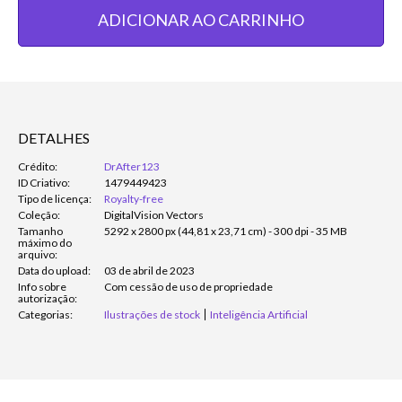
ADICIONAR AO CARRINHO
DETALHES
Crédito:
DrAfter123
ID Criativo:
1479449423
Tipo de licença:
Royalty-free
Coleção:
DigitalVision Vectors
Tamanho
5292 x 2800 px (44,81 x 23,71 cm) - 300 dpi - 35 MB
máximo do
arquivo:
Data do upload:
03 de abril de 2023
Info sobre
Com cessão de uso de propriedade
autorização:
Categorias:
Ilustrações de stock
Inteligência Artificial