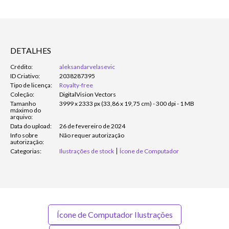
DETALHES
Crédito:
aleksandarvelasevic
ID Criativo:
2038287395
Tipo de licença:
Royalty-free
Coleção:
DigitalVision Vectors
Tamanho
3999 x 2333 px (33,86 x 19,75 cm) - 300 dpi - 1 MB
máximo do
arquivo:
Data do upload:
26 de fevereiro de 2024
Info sobre
Não requer autorização
autorização:
Categorias:
Ilustrações de stock
Ícone de Computador
Ícone de Computador Ilustrações