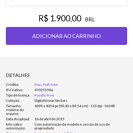
R$ 1.900,00
BRL
ADICIONAR AO CARRINHO
DETALHES
Crédito:
Man_Half-tube
ID Criativo:
470255586
Tipo de licença:
Royalty-free
Coleção:
DigitalVision Vectors
Tamanho
4095 x 4054 px (90,45 x 89,54 cm) - 115 dpi - 36 MB
máximo do
arquivo:
Data do upload:
16 de abril de 2015
Info sobre
Com autorização de modelo e cessão de uso de
autorização:
propriedade