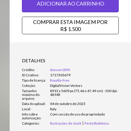
ADICIONAR AO CARRINHO
COMPRAR ESTA IMAGEM POR
R$ 1.500
DETALHES
Crédito:
duncan1890
ID Criativo:
1717303679
Tipo de licença:
Royalty-free
Coleção:
DigitalVision Vectors
Tamanho
8913 x 5609 px (75,46 x 47,49 cm) - 300 dpi -
máximo do
48 MB
arquivo:
Data do upload:
04 de outubro de 2023
Local:
Italy
Info sobre
Com cessão de uso de propriedade
autorização:
Categorias:
Ilustrações de stock
Peste Bubônica