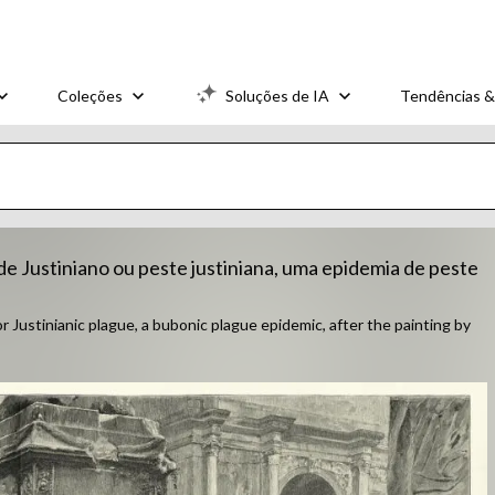
Coleções
Soluções de IA
Tendências &
de Justiniano ou peste justiniana, uma epidemia de peste
r Justinianic plague, a bubonic plague epidemic, after the painting by