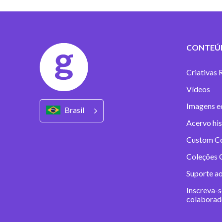
CONTEÚ
Criativas 
Vídeos
Imagens ed
Brasil
Acervo his
Custom C
Coleções C
Suporte a
Inscreva-s
colaborad