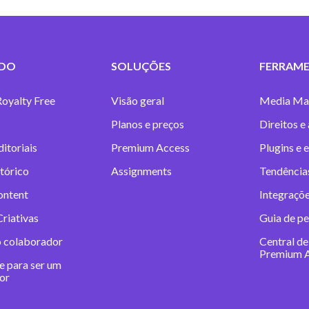
DO
SOLUÇÕES
FERRAME
Royalty Free
Visão geral
Media Ma
Planos e preços
Direitos e
itoriais
Premium Access
Plugins e 
tórico
Assignments
Tendências
ontent
Integraçõe
riativas
Guia de pe
o colaborador
Central de
Premium 
e para ser um
or