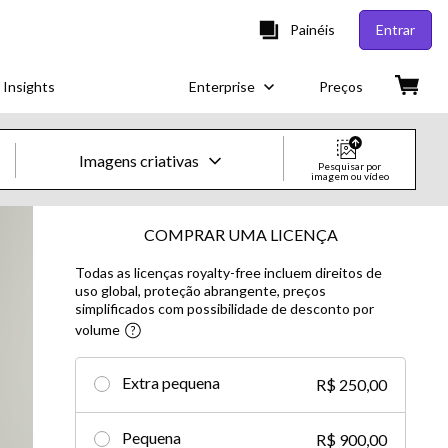
Painéis
Entrar
 Insights
Enterprise
Preços
Imagens criativas
Pesquisar por
imagem ou vídeo
Imagens e vídeos criativos
COMPRAR UMA LICENÇA
Todas as licenças royalty-free incluem direitos de
Imagens
uso global, proteção abrangente, preços
simplificados com possibilidade de desconto por
Imagens criativas
volume​
Imagens editoriais
Extra pequena
R$ 250,00
Vídeos
Pequena
R$ 900,00
Vídeos criativos