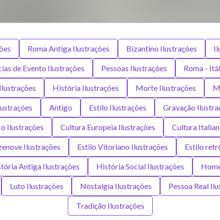
ções
Roma Antiga Ilustrações
Bizantino Ilustrações
I
ias de Evento Ilustrações
Pessoas Ilustrações
Roma - Itál
Ilustrações
História Ilustrações
Morte Ilustrações
Mo
lustrações
Antigo
Estilo Ilustrações
Gravação Ilustra
co Ilustrações
Cultura Europeia Ilustrações
Cultura Italia
zenove Ilustrações
Estilo Vitoriano Ilustrações
Estilo retr
tória Antiga Ilustrações
História Social Ilustrações
Homen
Luto Ilustrações
Nostalgia Ilustrações
Pessoa Real Ilu
Tradição Ilustrações