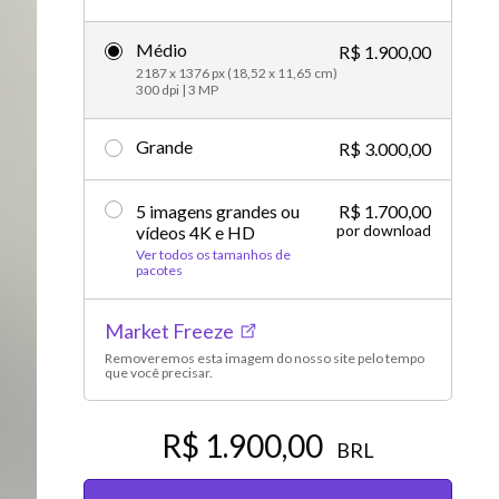
Vídeos editoriais
Médio
R$ 1.900,00
2187 x 1376 px (18,52 x 11,65 cm)
300 dpi | 3 MP
Grande
R$ 3.000,00
5 imagens grandes ou
R$ 1.700,00
por download
vídeos 4K e HD
Ver todos os tamanhos de
pacotes
Market Freeze
Removeremos esta imagem do nosso site pelo tempo
que você precisar.
R$ 1.900,00
BRL