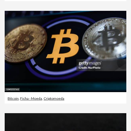
Bitcoin
,
Ficha - Moeda
,
Criptomoeda