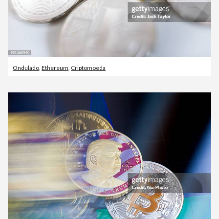
Ondulado
,
Ethereum
,
Criptomoeda