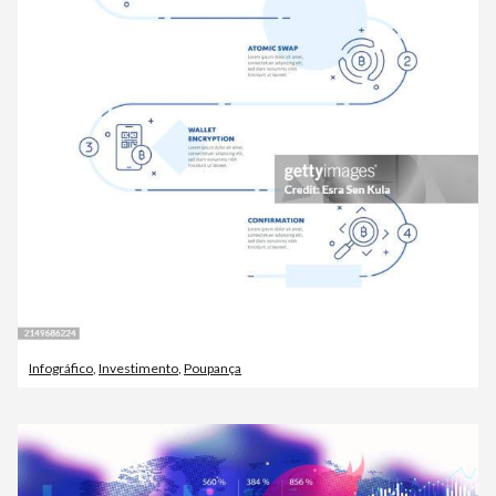
Infográfico
,
Investimento
,
Poupança