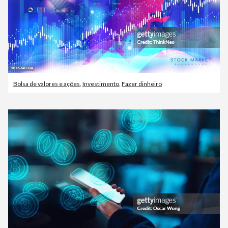
Bolsa de valores e ações
,
Investimento
,
Fazer dinheiro