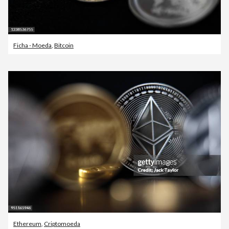
Ficha - Moeda
,
Bitcoin
Ethereum
,
Criptomoeda