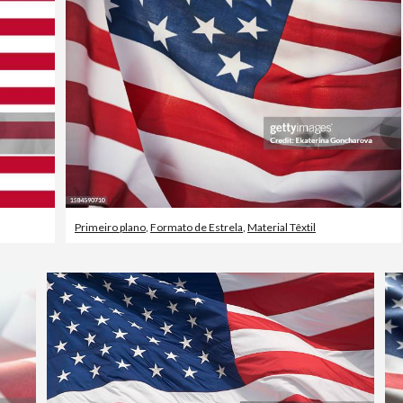
Primeiro plano
,
Formato de Estrela
,
Material Têxtil