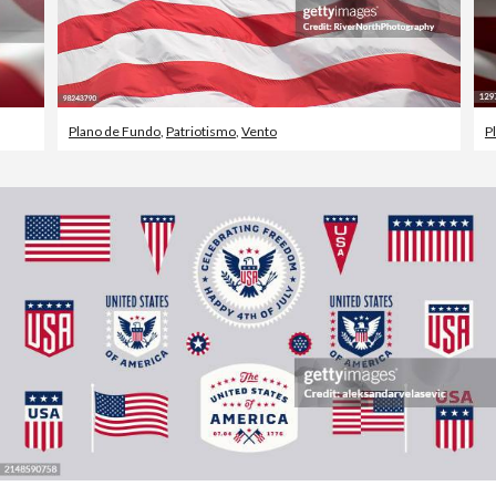
Plano de Fundo
,
Patriotismo
,
Vento
P