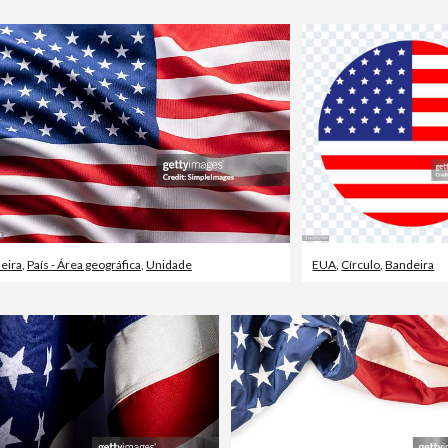
eira
,
País - Área geográfica
,
Unidade
EUA
,
Círculo
,
Bandeira