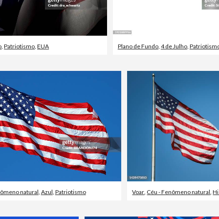
o
,
Patriotismo
,
EUA
Plano de Fundo
,
4 de Julho
,
Patriotism
nômeno natural
,
Azul
,
Patriotismo
Voar
,
Céu - Fenômeno natural
,
Hi