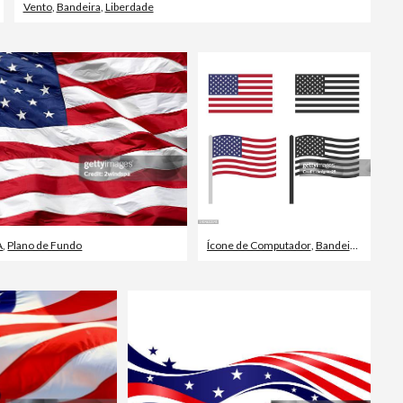
Vento
,
Bandeira
,
Liberdade
A
,
Plano de Fundo
Ícone de Computador
,
Bandeira
,
EUA