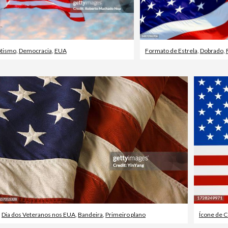
otismo
,
Democracia
,
EUA
Formato de Estrela
,
Dobrado
,
F
Dia dos Veteranos nos EUA
,
Bandeira
,
Primeiro plano
Ícone de 