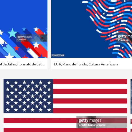
4 de Julho
,
Formato de Estrela
EUA
,
Plano de Fundo
,
Cultura Americana