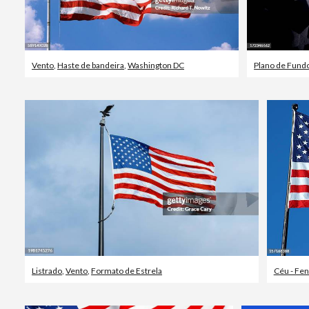
Vento
,
Haste de bandeira
,
Washington DC
Plano de Fund
Listrado
,
Vento
,
Formato de Estrela
Céu - Fe