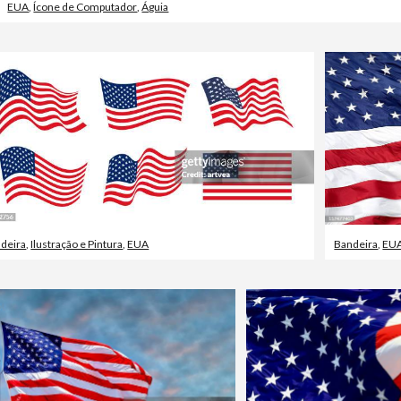
EUA
,
Ícone de Computador
,
Águia
deira
,
Ilustração e Pintura
,
EUA
Bandeira
,
EU