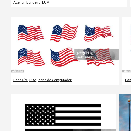
Acenar
,
Bandeira
,
EUA
Bandeira
,
EUA
,
Ícone de Computador
Ban