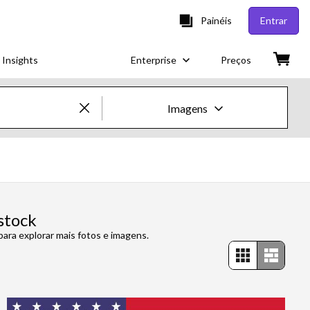
Painéis
Entrar
 Insights
Enterprise
Preços
Imagens
Imagens e vídeos criativos
Imagens
Imagens criativas
stock
para explorar mais fotos e imagens.
Imagens editoriais
Vídeos
Vídeos criativos