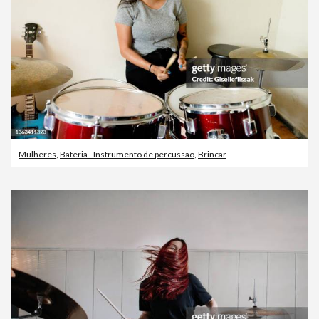
Mulheres
,
Bateria - Instrumento de percussão
,
Brincar