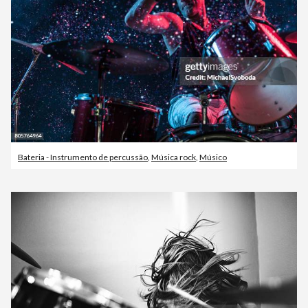
Bateria - Instrumento de percussão
,
Música rock
,
Músico