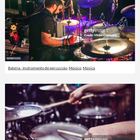
Bateria - Instrumento de percussão
,
Músico
,
Música