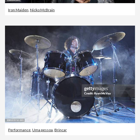
Iron Maiden
,
Nicko McBrain
Performance
,
Uma pessoa
,
Brincar