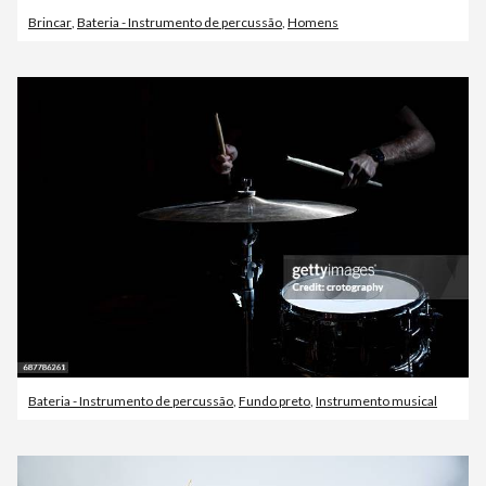
Brincar
,
Bateria - Instrumento de percussão
,
Homens
Bateria - Instrumento de percussão
,
Fundo preto
,
Instrumento musical