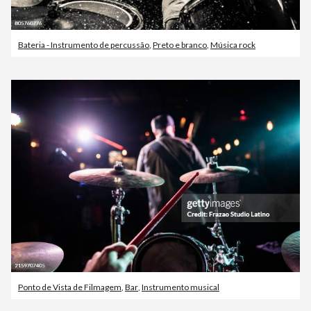
Bateria - Instrumento de percussão
,
Preto e branco
,
Música rock
Ponto de Vista de Filmagem
,
Bar
,
Instrumento musical