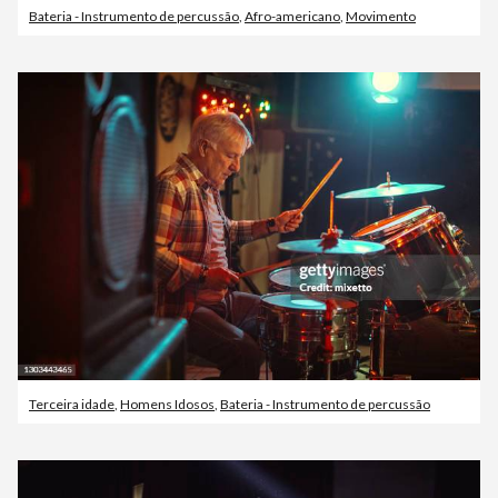
Bateria - Instrumento de percussão
,
Afro-americano
,
Movimento
Terceira idade
,
Homens Idosos
,
Bateria - Instrumento de percussão