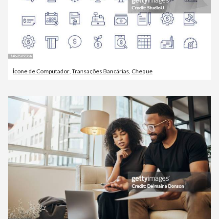
Ícone de Computador
,
Transações Bancárias
,
Cheque