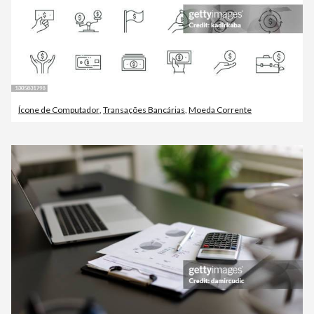
Ícone de Computador
,
Transações Bancárias
,
Moeda Corrente