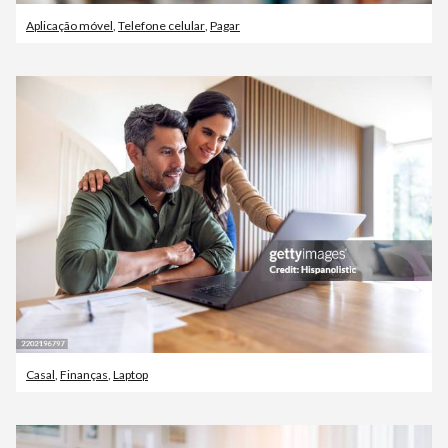
Aplicação móvel
,
Telefone celular
,
Pagar
Casal
,
Finanças
,
Laptop