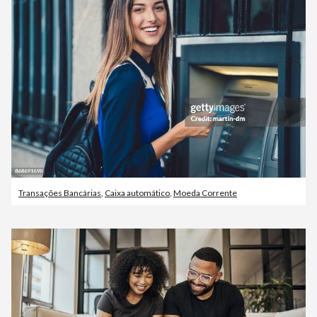
Transações Bancárias
,
Caixa automático
,
Moeda Corrente