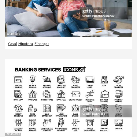
Casal
,
Hipoteca
,
Finanças