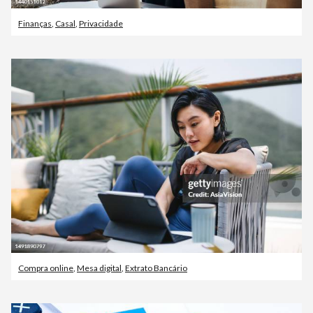
Finanças
,
Casal
,
Privacidade
Compra online
,
Mesa digital
,
Extrato Bancário