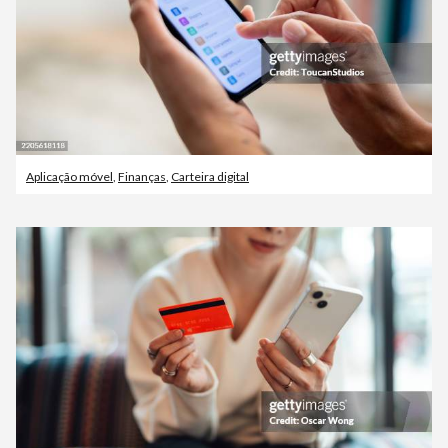
Aplicação móvel
,
Finanças
,
Carteira digital