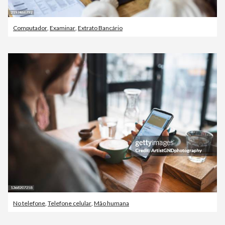
Computador
,
Examinar
,
Extrato Bancário
No telefone
,
Telefone celular
,
Mão humana