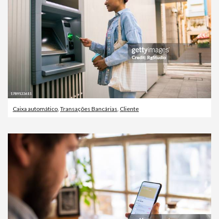
Caixa automático
,
Transações Bancárias
,
Cliente