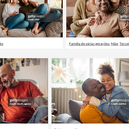
to
Família de várias gerações
,
Mãe
,
Tercei