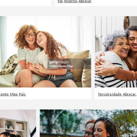
Pai
,
Inverno
,
Abraçar
cente
,
Mãe
,
Pais
Terceira idade
,
Abraçar