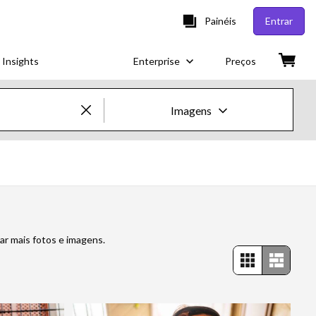
Painéis
Entrar
 Insights
Enterprise
Preços
Imagens
Imagens e vídeos criativos
Imagens
Imagens criativas
ar mais fotos e imagens.
Imagens editoriais
Vídeos
Vídeos criativos