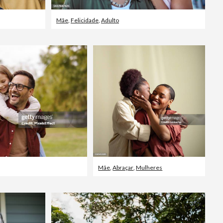
Mãe
,
Felicidade
,
Adulto
Mãe
,
Abraçar
,
Mulheres