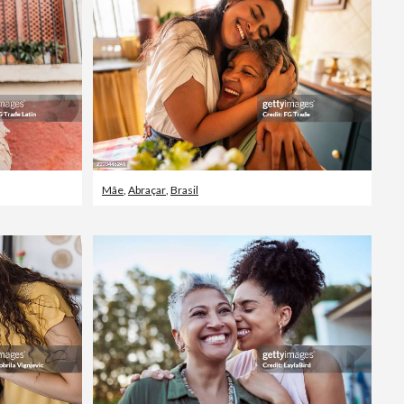
Vídeos editoriais
Mãe
,
Abraçar
,
Brasil