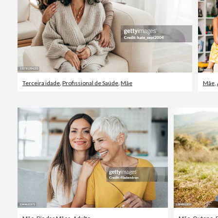
Terceira idade
,
Profissional de Saúde
,
Mãe
Mãe
,