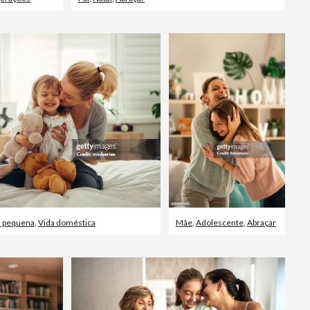
a pequena
,
Vida doméstica
Mãe
,
Adolescente
,
Abraçar