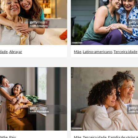
idade
,
Abraçar
Mãe
,
Latino-americano
,
Terceira idade
,
Mãe
,
Pais
Mãe
,
Terceira idade
,
Família de várias