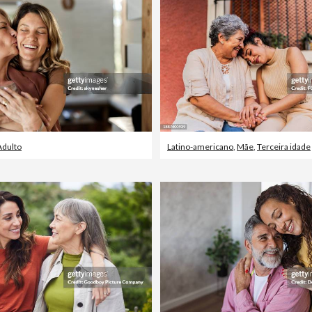
Adulto
Latino-americano
,
Mãe
,
Terceira idade