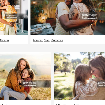
Abraçar
Abraçar
,
Mãe
,
Mulheres