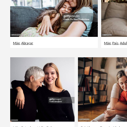
Mãe
,
Abraçar
Mãe
,
Pais
,
Adul