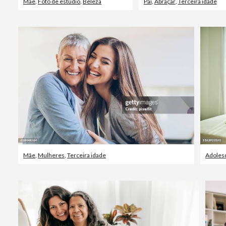
Mãe
,
Foto de estúdio
,
Beleza
Pai
,
Abraçar
,
Terceira idade
Mãe
,
Mulheres
,
Terceira idade
Adoles