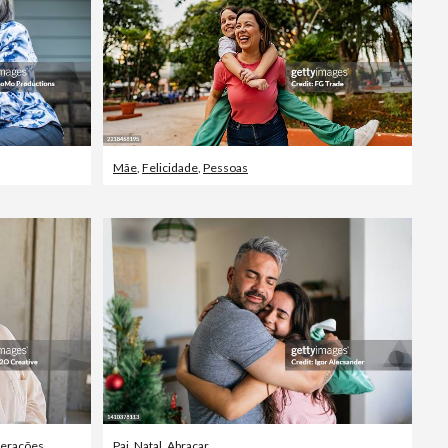
Mãe
,
Felicidade
,
Pessoas
 gerações
Pai
,
Natal
,
Abraçar