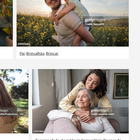
Pai
,
Brincalhão
,
Brincar