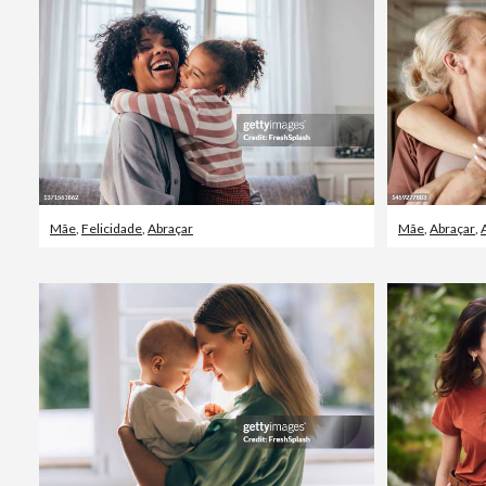
Mãe
,
Felicidade
,
Abraçar
Mãe
,
Abraçar
,