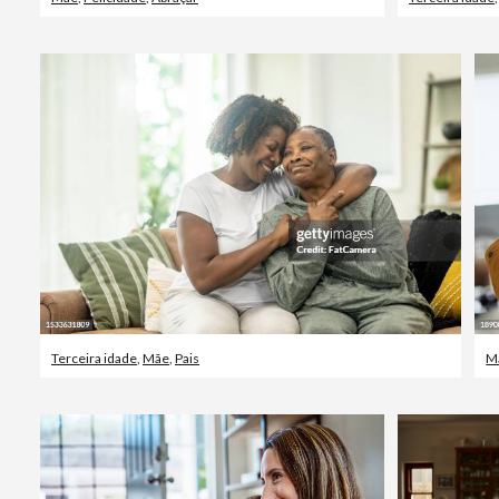
Terceira idade
,
Mãe
,
Pais
M