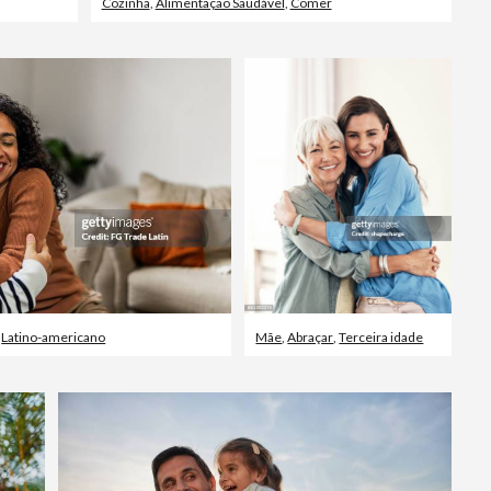
Cozinha
,
Alimentação Saudável
,
Comer
,
Latino-americano
Mãe
,
Abraçar
,
Terceira idade