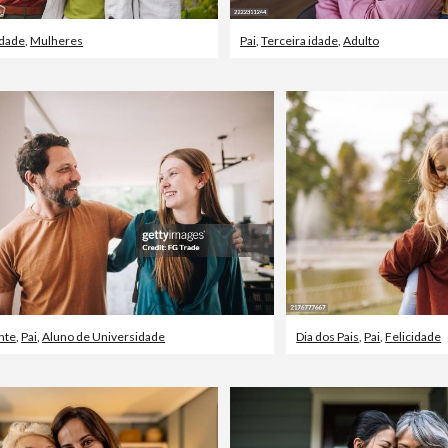
idade
,
Mulheres
Pai
,
Terceira idade
,
Adulto
nte
,
Pai
,
Aluno de Universidade
Dia dos Pais
,
Pai
,
Felicidade