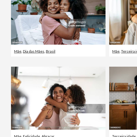
Mãe
,
Dia das Mães
,
Brasil
Mãe
,
Terceira 
Mãe
,
Felicidade
,
Abraçar
Terceira idade