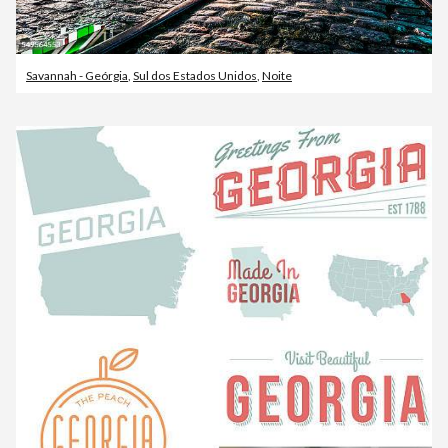
Savannah - Geórgia
,
Sul dos Estados Unidos
,
Noite