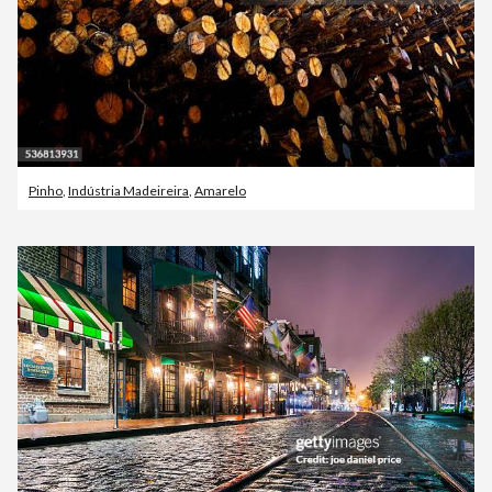
Pinho
,
Indústria Madeireira
,
Amarelo