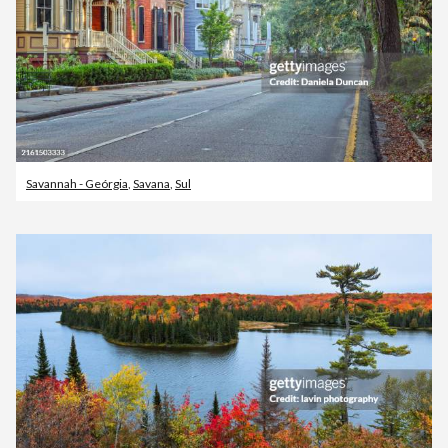
Savannah - Geórgia
,
Savana
,
Sul