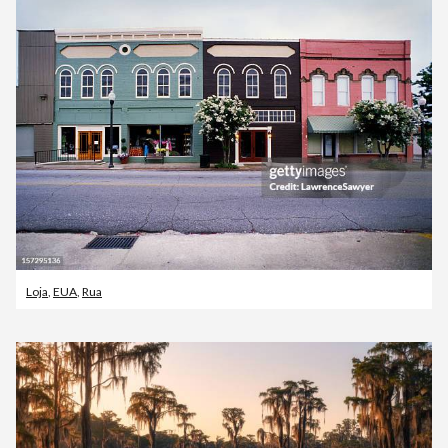
Loja
,
EUA
,
Rua