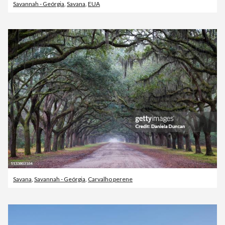
Savannah - Geórgia
,
Savana
,
EUA
Savana
,
Savannah - Geórgia
,
Carvalho perene