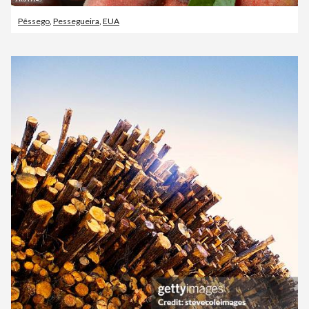
Pêssego
,
Pessegueira
,
EUA