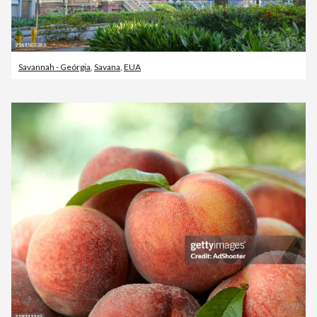
Savannah - Geórgia
,
Savana
,
EUA