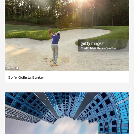
Golfe
,
Golfista
,
Bunker