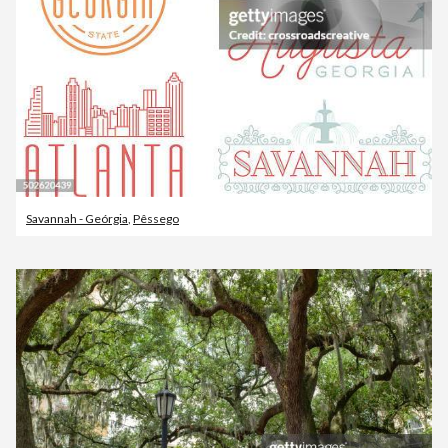
Savannah - Geórgia
,
Pêssego