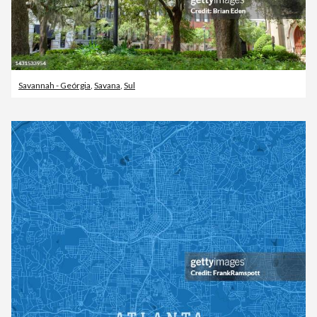
Savannah - Geórgia
,
Savana
,
Sul