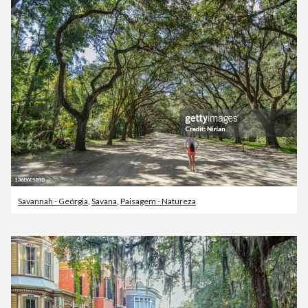
Savannah - Geórgia
,
Savana
,
Paisagem - Natureza