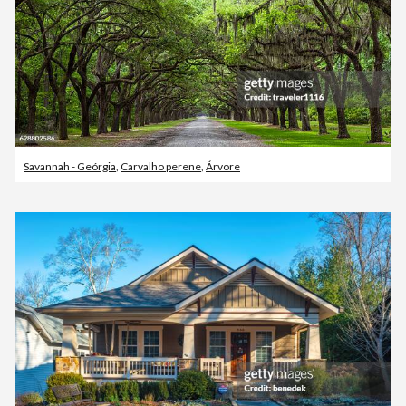
Savannah - Geórgia
,
Carvalho perene
,
Árvore