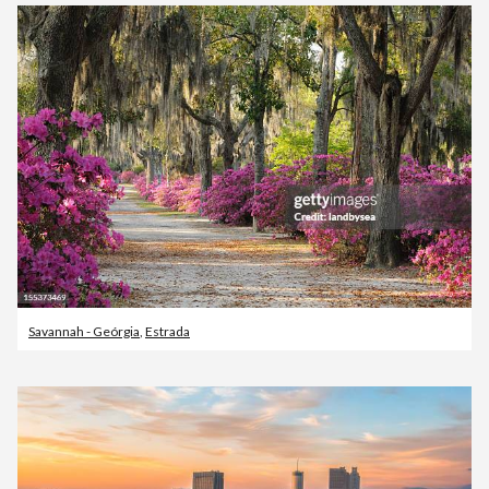
Savannah - Geórgia
,
Estrada