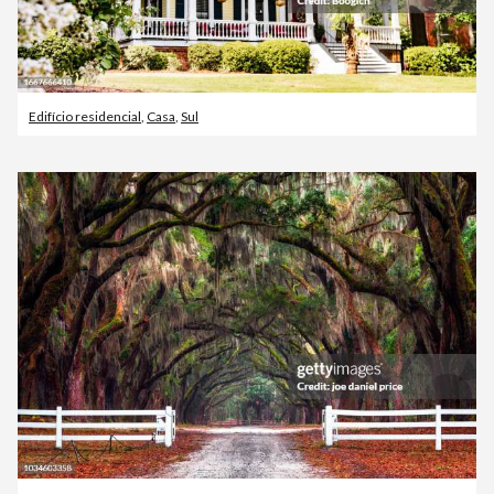
Edifício residencial
,
Casa
,
Sul