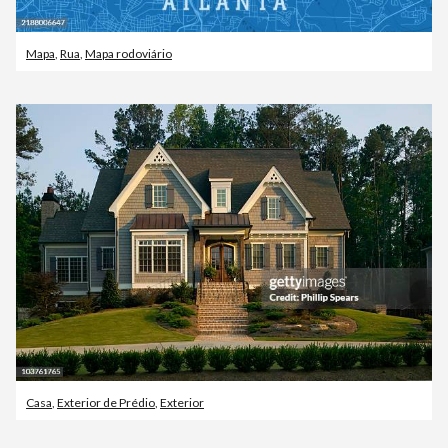
Mapa
,
Rua
,
Mapa rodoviário
Casa
,
Exterior de Prédio
,
Exterior