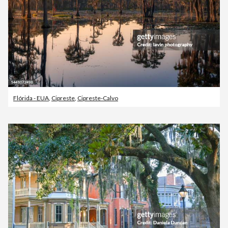
Flórida - EUA
,
Cipreste
,
Cipreste-Calvo