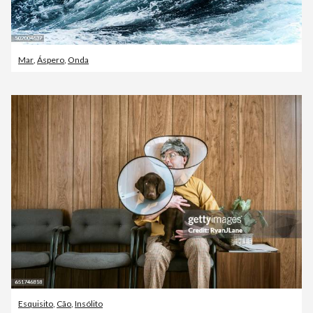
Mar
,
Áspero
,
Onda
Esquisito
,
Cão
,
Insólito