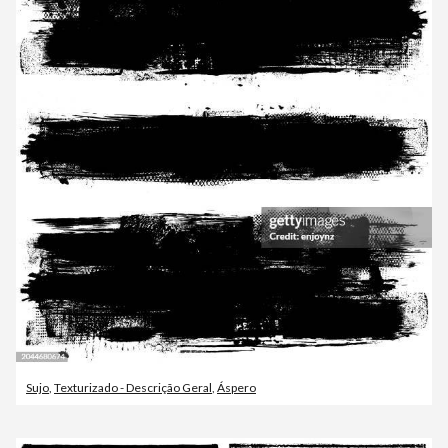
Sujo
,
Texturizado - Descrição Geral
,
Áspero