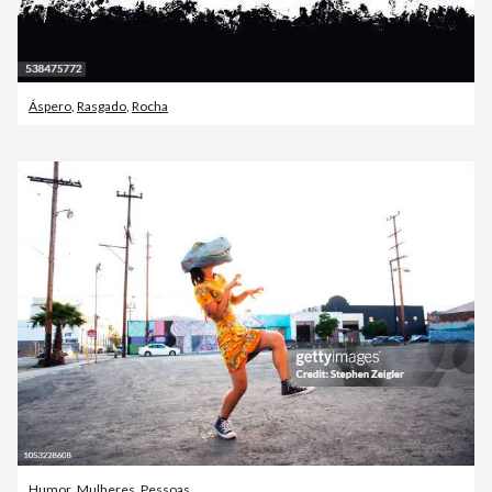
Áspero
,
Rasgado
,
Rocha
Humor
,
Mulheres
,
Pessoas