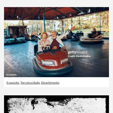
Esquisito
,
Terceira idade
,
Divertimento