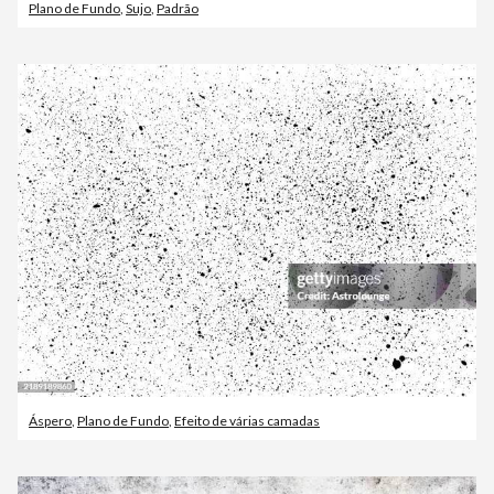
Plano de Fundo
,
Sujo
,
Padrão
Áspero
,
Plano de Fundo
,
Efeito de várias camadas