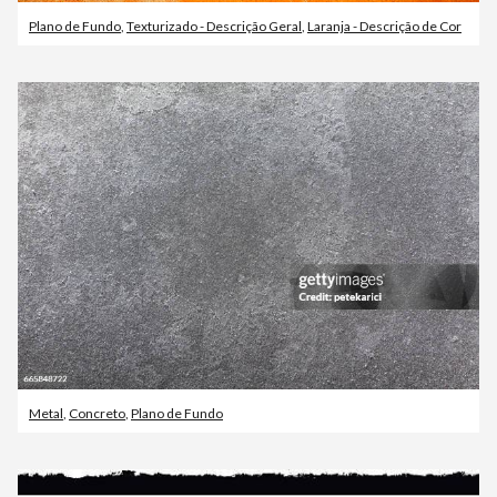
Plano de Fundo
,
Texturizado - Descrição Geral
,
Laranja - Descrição de Cor
Metal
,
Concreto
,
Plano de Fundo