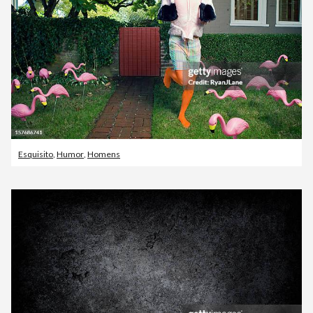
Esquisito
,
Humor
,
Homens