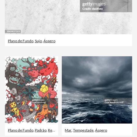
Plano de Fundo
,
Sujo
,
Áspero
Plano de Fundo
,
Padrão
,
Revista em quadrinhos - Produção artística
Mar
,
Tempestade
,
Áspero