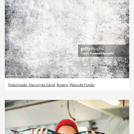
Texturizado - Descrição Geral
,
Áspero
,
Plano de Fundo