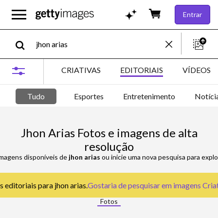
Entrar
CRIATIVAS
EDITORIAIS
VÍDEOS
Tudo
Esportes
Entretenimento
Notíci
Jhon Arias Fotos e imagens de alta
resolução
imagens disponíveis de
jhon arias
ou inicie uma nova pesquisa para explo
 editoriais para jhon arias.
Gostaria de pesquisar em
imagens Criat
Fotos