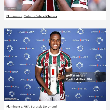
Fluminense
,
Clube de Futebol Chelsea
Fluminense
,
FIFA
,
Borussia Dortmund