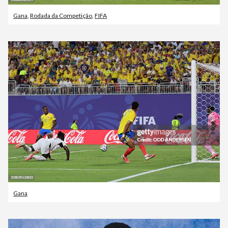
Gana
,
Rodada da Competição
,
FIFA
Gana