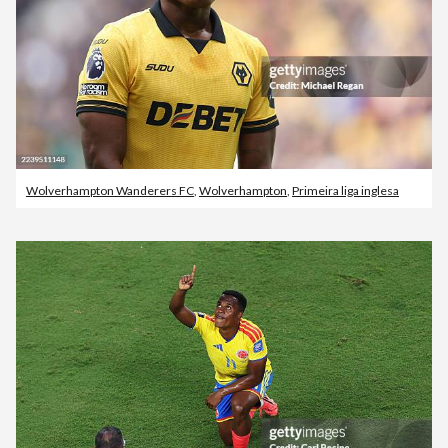
Wolverhampton Wanderers FC
,
Wolverhampton
,
Primeira liga inglesa