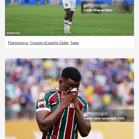
Fluminense
,
Cruzeiro Esporte Clube
,
Topix