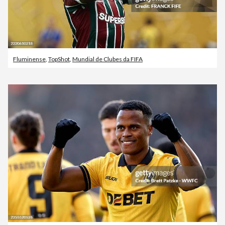
Fluminense
,
TopShot
,
Mundial de Clubes da FIFA