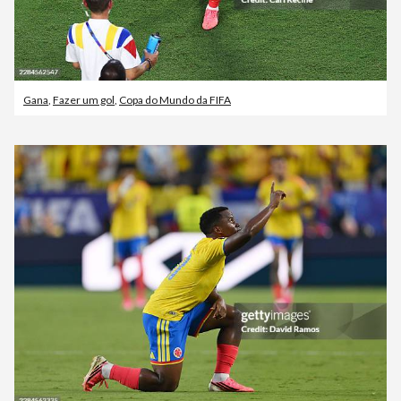
Gana
,
Fazer um gol
,
Copa do Mundo da FIFA