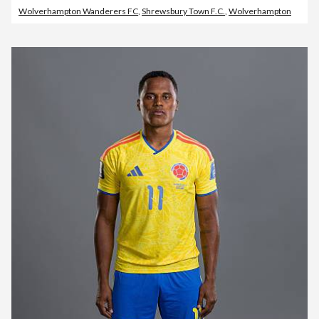
Wolverhampton Wanderers FC
,
Shrewsbury Town F.C.
,
Wolverhampton