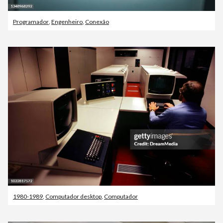
Programador
,
Engenheiro
,
Conexão
1980-1989
,
Computador desktop
,
Computador