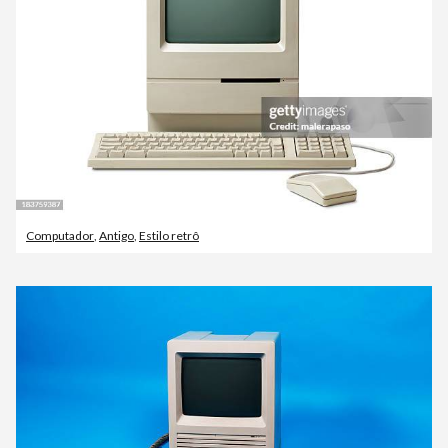
Computador
,
Antigo
,
Estilo retrô