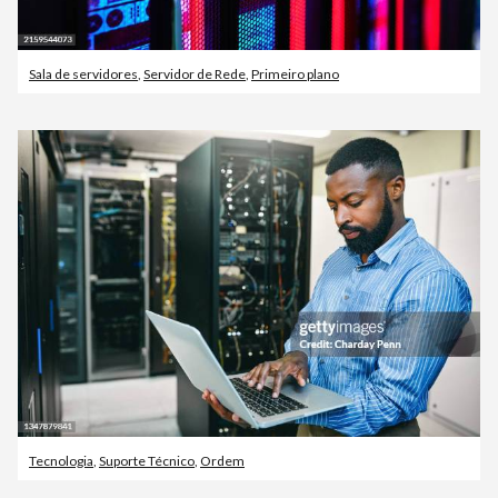
Sala de servidores
,
Servidor de Rede
,
Primeiro plano
Tecnologia
,
Suporte Técnico
,
Ordem