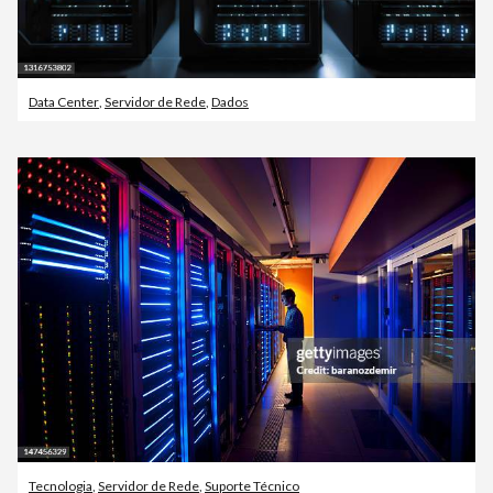
Data Center
,
Servidor de Rede
,
Dados
Tecnologia
,
Servidor de Rede
,
Suporte Técnico