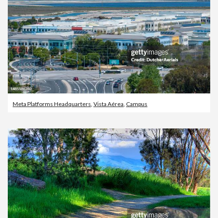
Meta Platforms Headquarters
,
Vista Aérea
,
Campus