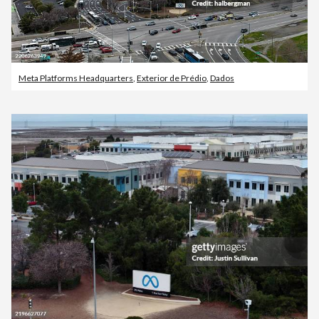
Meta Platforms Headquarters
,
Exterior de Prédio
,
Dados