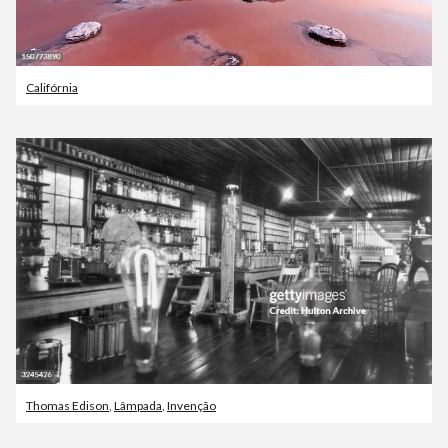
Califórnia
Thomas Edison
,
Lâmpada
,
Invenção