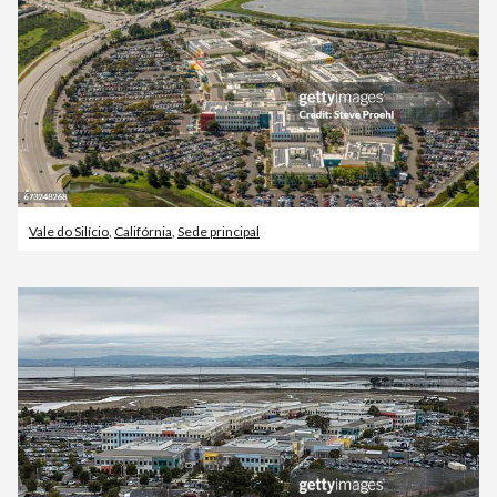
Vale do Silício
,
Califórnia
,
Sede principal