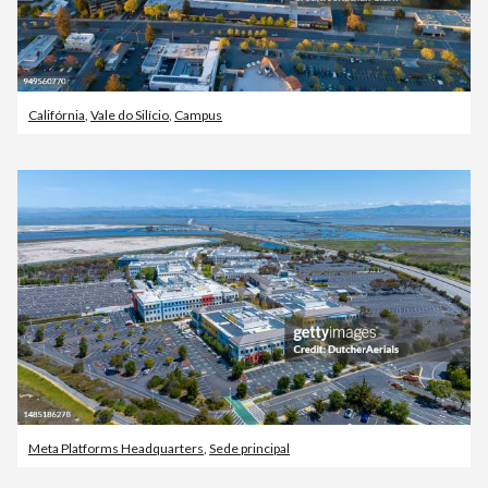
Califórnia
,
Vale do Silício
,
Campus
Meta Platforms Headquarters
,
Sede principal