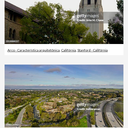
Arco - Característica arquitetônica
,
Califórnia
,
Stanford - Califórnia