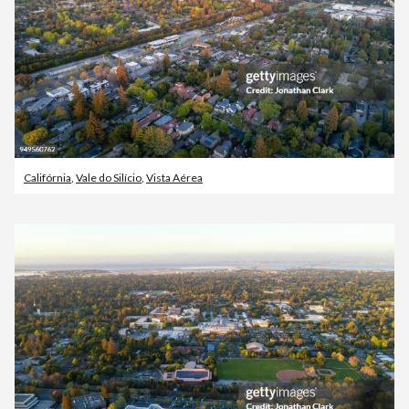
Califórnia
,
Vale do Silício
,
Vista Aérea