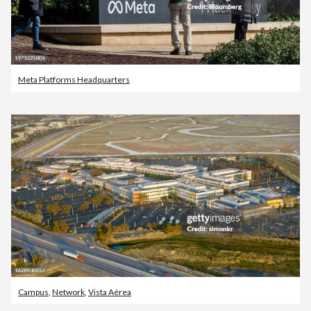
Meta Platforms Headquarters
Campus
,
Network
,
Vista Aérea