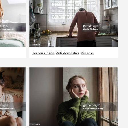
Terceira idade
,
Vida doméstica
,
Pessoas