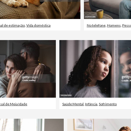
al de estimação
,
Vida doméstica
No telefone
,
Homens
,
Pess
sal de Meia Idade
Saúde Mental
,
Infância
,
Sofrimento