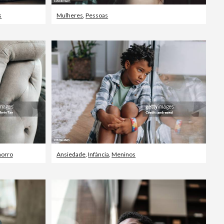
s
Mulheres
,
Pessoas
horro
Ansiedade
,
Infância
,
Meninos