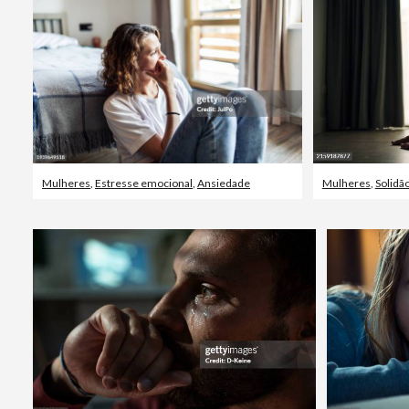
Mulheres
,
Estresse emocional
,
Ansiedade
Mulheres
,
Solidã