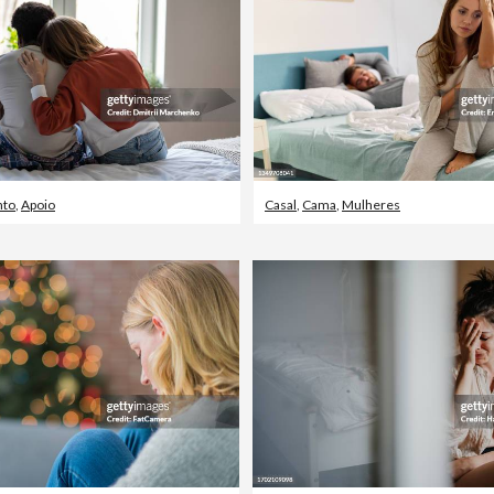
nto
,
Apoio
Casal
,
Cama
,
Mulheres