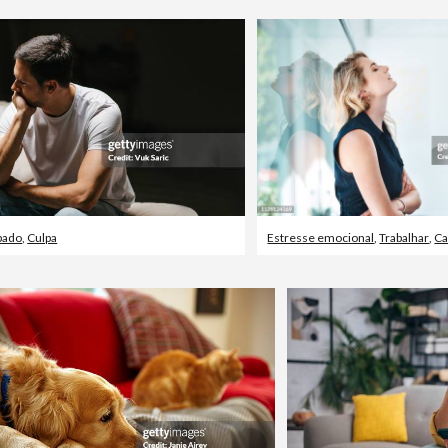
pado
,
Culpa
Estresse emocional
,
Trabalhar
,
Ca