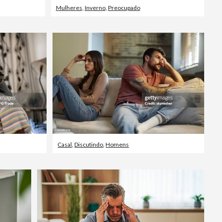
Mulheres
,
Inverno
,
Preocupado
Casal
,
Discutindo
,
Homens