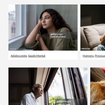
Adolescente
,
Saúde Mental
Homens
,
Preocu