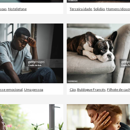
soas
,
No telefone
Terceira idade
,
Solidão
,
Homens Idoso
esse emocional
,
Uma pessoa
Cão
,
Buldogue Francês
,
Filhote de cac