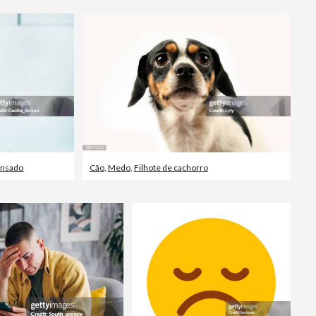
nsado
Cão
,
Medo
,
Filhote de cachorro