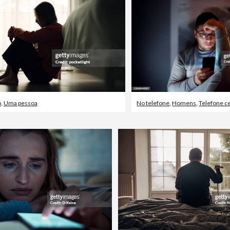
o
,
Uma pessoa
No telefone
,
Homens
,
Telefone ce