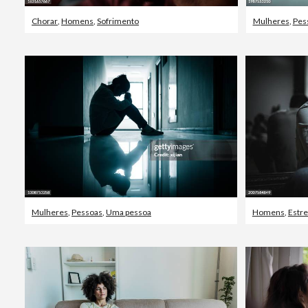
Chorar
,
Homens
,
Sofrimento
Mulheres
,
Pes
Mulheres
,
Pessoas
,
Uma pessoa
Homens
,
Estr