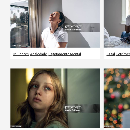
Mulheres
,
Ansiedade
,
Esgotamento Mental
Casal
,
Sofrime