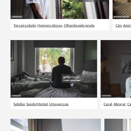
Terceira idade
,
Homens Idosos
,
Olhando pela janela
Cão
,
Anim
Solidão
,
Saúde Mental
,
Uma pessoa
Casal
,
Abraçar
,
Ca