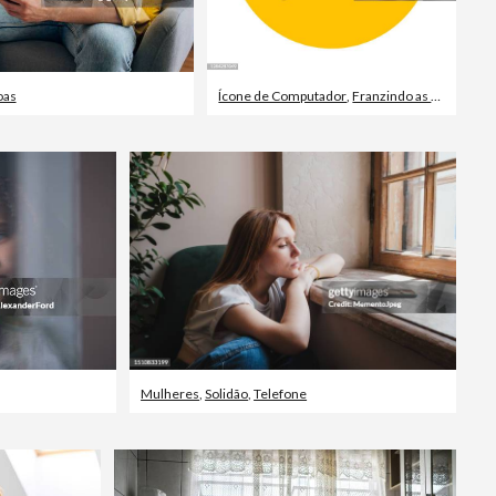
oas
Ícone de Computador
,
Franzindo as sobrancelhas
Mulheres
,
Solidão
,
Telefone