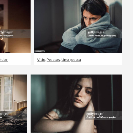
Vídeos editoriais
lular
Vício
,
Pessoas
,
Uma pessoa