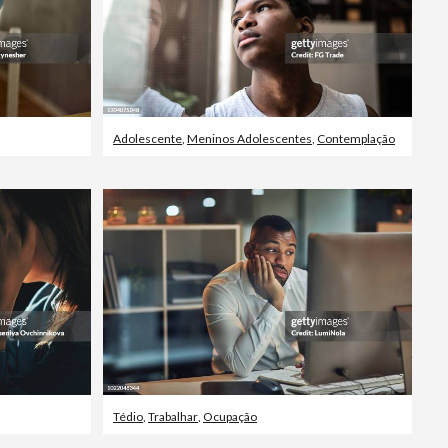
Adolescente
,
Meninos Adolescentes
,
Contemplação
Tédio
,
Trabalhar
,
Ocupação