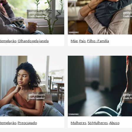
templação
,
Olhando pela janela
Mãe
,
Pais
,
Filho - Família
templação
,
Preocupado
Mulheres
,
Só Mulheres
,
Abuso