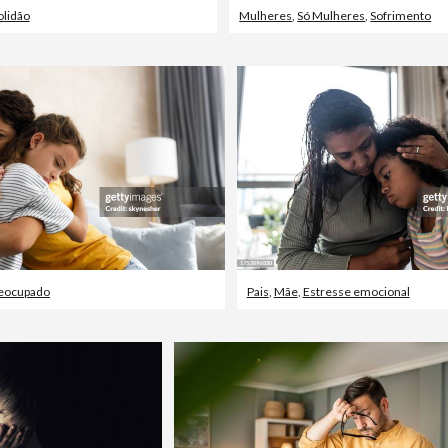
olidão
Mulheres
,
Só Mulheres
,
Sofrimento
eocupado
Pais
,
Mãe
,
Estresse emocional