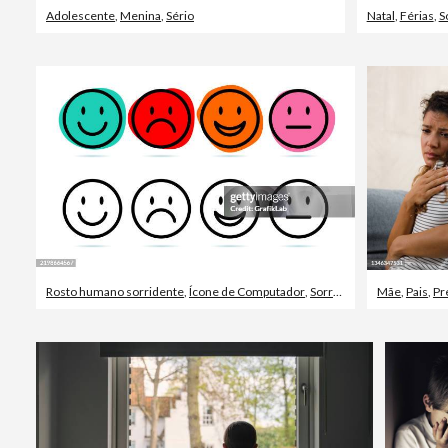
Adolescente
,
Menina
,
Sério
Natal
,
Férias
,
S
Rosto humano sorridente
,
Ícone de Computador
,
Sorrindo
Mãe
,
Pais
,
Pr