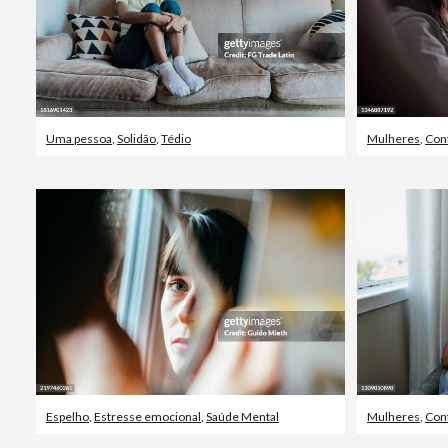
Uma pessoa
,
Solidão
,
Tédio
Mulheres
,
Con
Espelho
,
Estresse emocional
,
Saúde Mental
Mulheres
,
Con