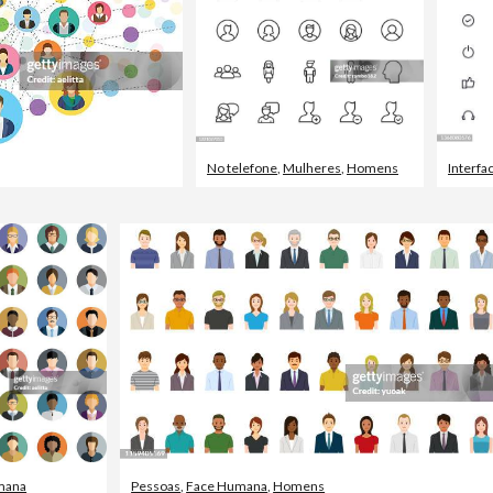
No telefone
,
Mulheres
,
Homens
Interfa
mana
Pessoas
,
Face Humana
,
Homens