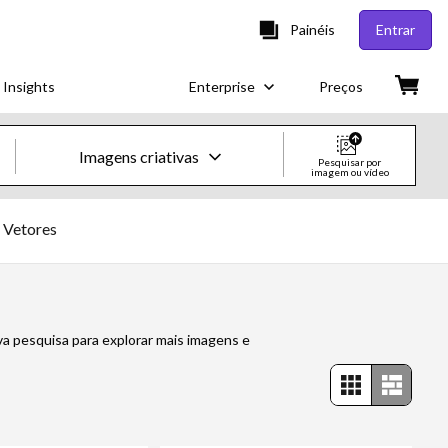
Painéis
Entrar
 Insights
Enterprise
Preços
Imagens criativas
Pesquisar por
imagem ou vídeo
Imagens e vídeos criativos
Vetores
Imagens
Imagens criativas
ova pesquisa para explorar mais imagens e
Imagens editoriais
Vídeos
Vídeos criativos