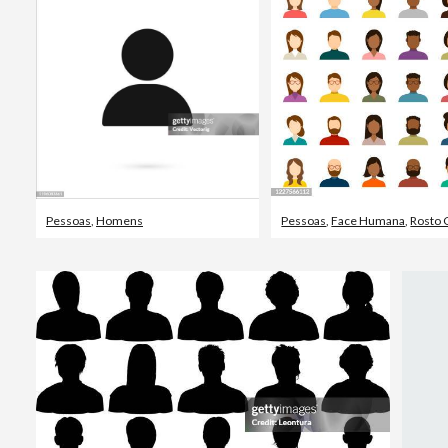
Pessoas
,
Homens
Pessoas
,
Face Humana
,
Rosto 