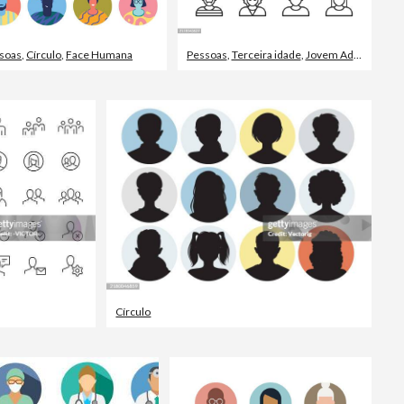
soas
,
Círculo
,
Face Humana
Pessoas
,
Terceira idade
,
Jovem Adulto
Círculo