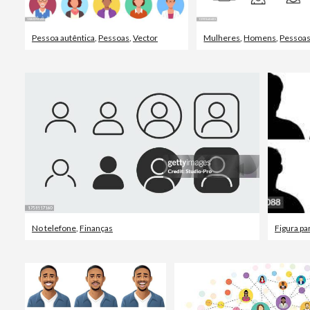
Pessoa autêntica
,
Pessoas
,
Vector
Mulheres
,
Homens
,
Pessoa
No telefone
,
Finanças
Figura pa