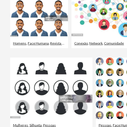
Homens
,
Face Humana
,
Revista em quadrinhos - Produção artística
Conexão
,
Network
,
Comunidade
Mulheres
,
Silhueta
,
Pessoas
Pessoas
,
Face Hu