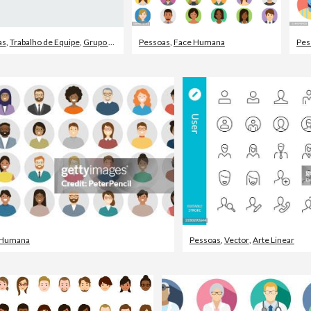
as
,
Trabalho de Equipe
,
Grupo de Pessoas
Pessoas
,
Face Humana
Pes
 Humana
Pessoas
,
Vector
,
Arte Linear