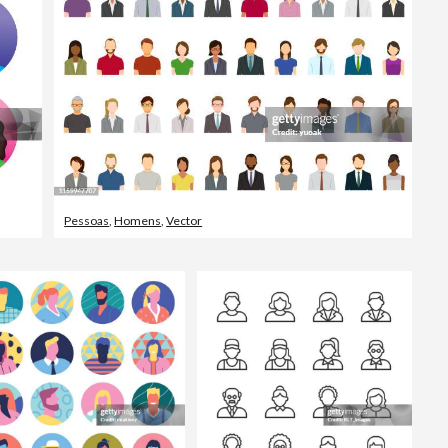
Pessoas
,
Homens
,
Vector