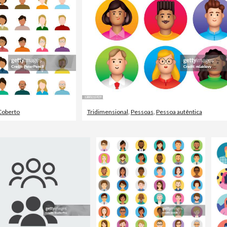
Coberto
Tridimensional
,
Pessoas
,
Pessoa autêntica