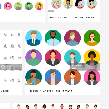
Pessoa autêntica
,
Pessoas
,
Face Humana
,
Vector
Pessoas
,
Mulheres
,
Face Humana