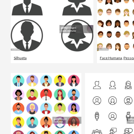
Silhueta
Face Humana
,
Pesso