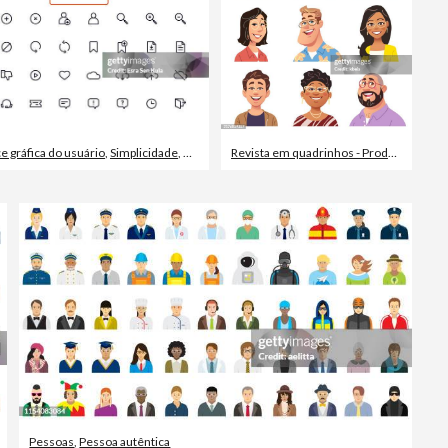
ce gráfica do usuário
,
Simplicidade
,
Grupo de Objetos
Revista em quadrinhos - Produção artística
Pessoas
,
Pessoa autêntica