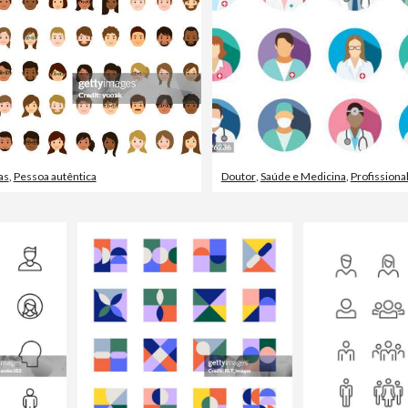
as
,
Pessoa autêntica
Doutor
,
Saúde e Medicina
,
Profissiona