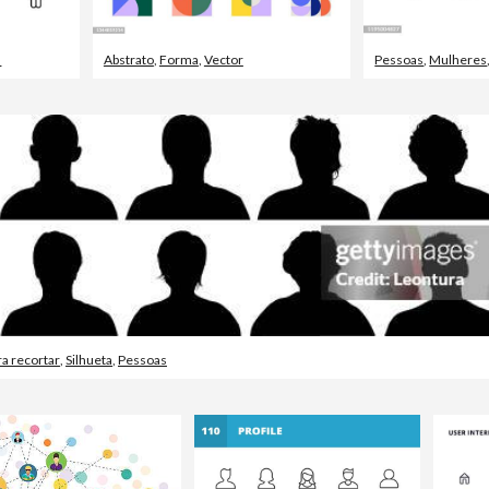
s
Abstrato
,
Forma
,
Vector
Pessoas
,
Mulheres
ra recortar
,
Silhueta
,
Pessoas