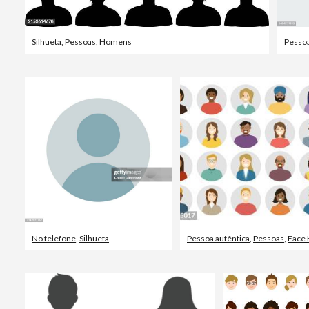
Silhueta
,
Pessoas
,
Homens
Pesso
No telefone
,
Silhueta
Pessoa autêntica
,
Pessoas
,
Face