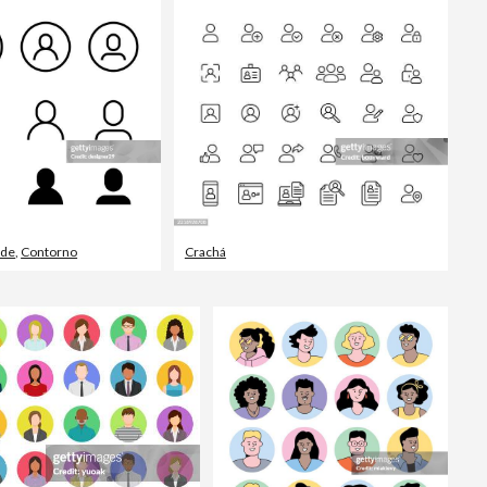
Vídeos editoriais
ade
,
Contorno
Crachá