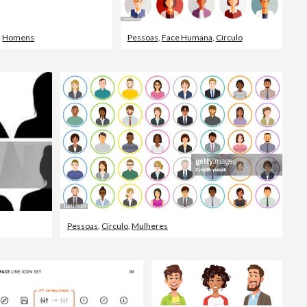
,
Homens
Pessoas
,
Face Humana
,
Círculo
Pessoas
,
Círculo
,
Mulheres