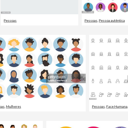
Pessoas
Pessoas
,
Pessoa autêntica
oas
,
Mulheres
Pessoas
,
Face Humana