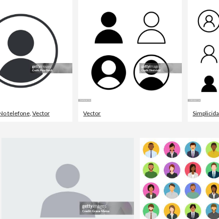
No telefone
,
Vector
Vector
Simplicid