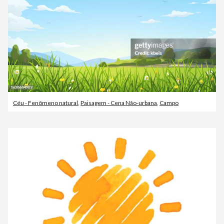
Céu - Fenômeno natural
,
Paisagem - Cena Não-urbana
,
Campo