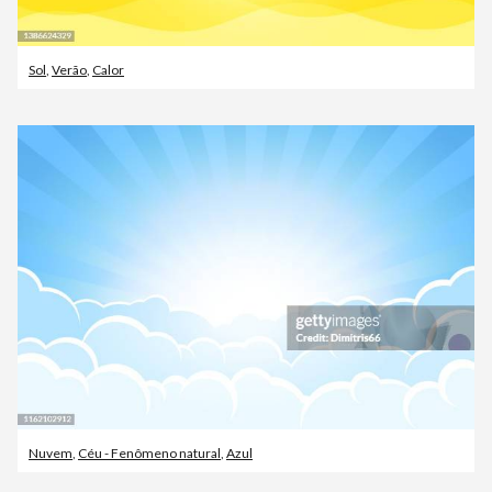
Sol
,
Verão
,
Calor
Nuvem
,
Céu - Fenômeno natural
,
Azul