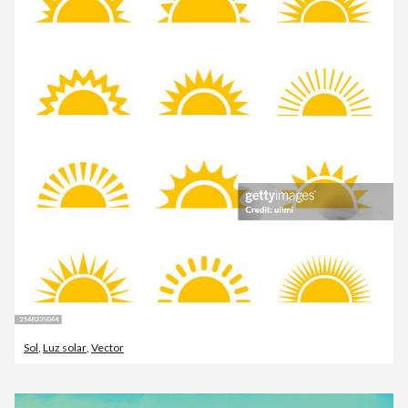
Sol
,
Luz solar
,
Vector