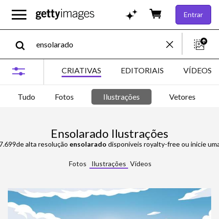
Entrar
CRIATIVAS
EDITORIAIS
VÍDEOS
Tudo
Fotos
Ilustrações
Vetores
Ensolarado Ilustrações
27.699de alta resolução
ensolarado
disponíveis royalty-free ou inicie uma nova pesqui
Fotos
Ilustrações
Vídeos