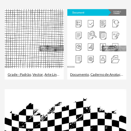
Grade - Padrão
,
Vector
,
Arte Linear
Documento
,
Caderno de Anotação
,
Jor