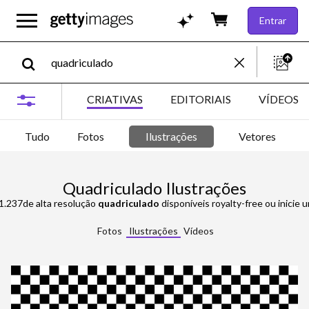
Entrar
CRIATIVAS
EDITORIAIS
VÍDEOS
Tudo
Fotos
Ilustrações
Vetores
Quadriculado Ilustrações
31.237de alta resolução
quadriculado
disponíveis royalty-free ou inicie uma nova pesqu
Fotos
Ilustrações
Vídeos