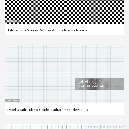
Tabuleiro de Xadrez
,
Grade - Padrão
,
Preto e branco
Papel Quadriculado
,
Grade - Padrão
,
Plano de Fundo