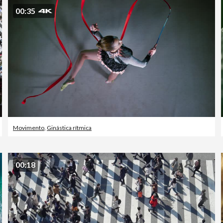
00:35
Movimento
,
Ginástica rítmica
00:18