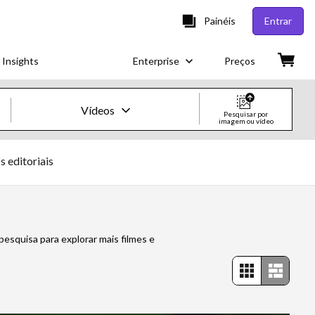
Painéis
Entrar
 Insights
Enterprise
Preços
Vídeos
Pesquisar por
imagem ou vídeo
Imagens e vídeos criativos
s editoriais
Imagens
Imagens criativas
pesquisa para explorar mais filmes e
Imagens editoriais
Vídeos
Vídeos criativos