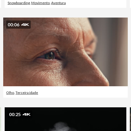
Snowboarding
,
Movimento
,
Aventura
00:06
Olho
,
Terceira idade
00:25