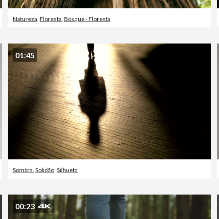
Natureza
,
Floresta
,
Bosque - Floresta
01:45
Sombra
,
Solidão
,
Silhueta
00:23