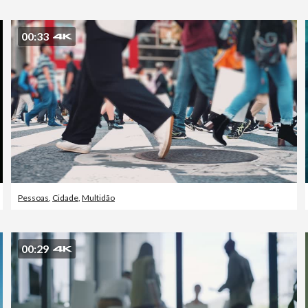
00:33
Pessoas
,
Cidade
,
Multidão
00:29