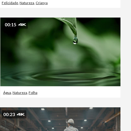
Felicidade
,
Natureza
,
Criança
00:15
Água
,
Natureza
,
Folha
00:23