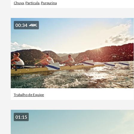
Chuva
,
Partícula
,
Purpurina
00:34
Trabalho de Equipe
01:15