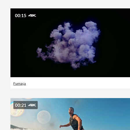
00:15
Fumaça
00:21