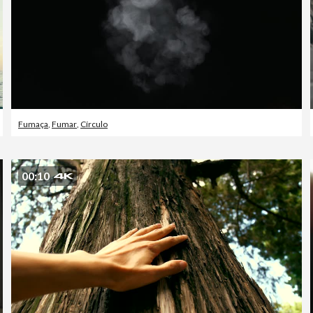
Fumaça
,
Fumar
,
Círculo
00:10