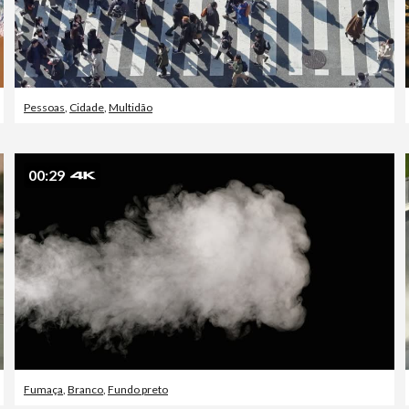
Pessoas
,
Cidade
,
Multidão
00:29
Fumaça
,
Branco
,
Fundo preto