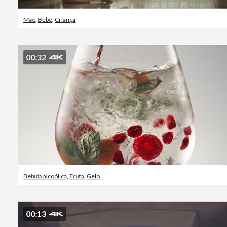
Mãe
,
Bebê
,
Criança
00:32
Bebida alcoólica
,
Fruta
,
Gelo
00:13