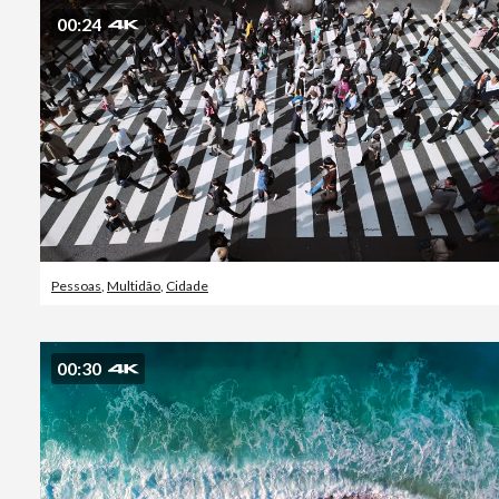
00:24
Pessoas
,
Multidão
,
Cidade
00:30