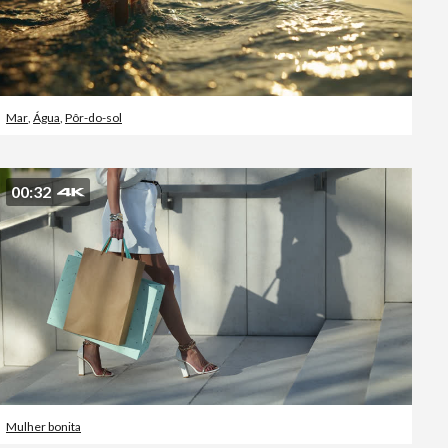
Mar
,
Água
,
Pôr-do-sol
00:32
Mulher bonita