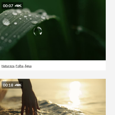
00:07
Vídeos editoriais
Natureza
,
Folha
,
Água
00:18