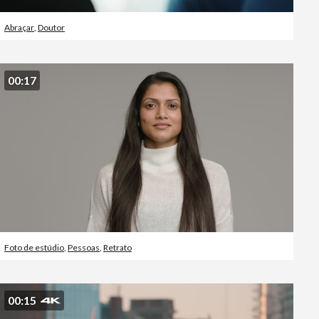
Abraçar
,
Doutor
00:17
Foto de estúdio
,
Pessoas
,
Retrato
00:15