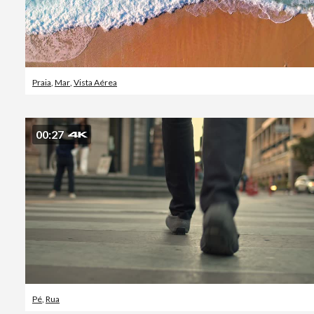
Praia
,
Mar
,
Vista Aérea
00:27
Pé
,
Rua