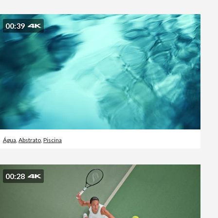
00:39
Água
,
Abstrato
,
Piscina
00:28