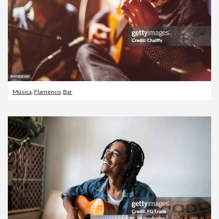
Música
,
Flamenco
,
Bar