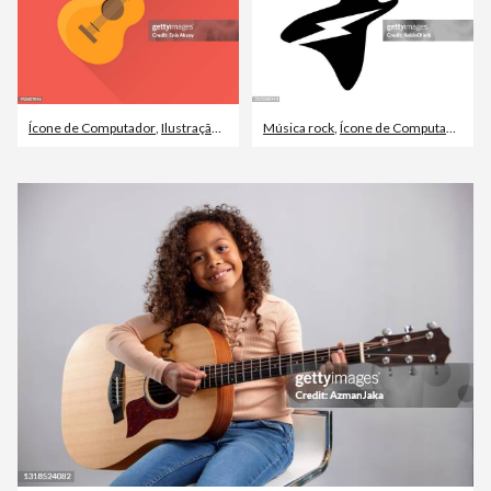
Ícone de Computador
,
Ilustração e Pintura
Música rock
,
Poster
,
Ícone de Computador
,
Gui