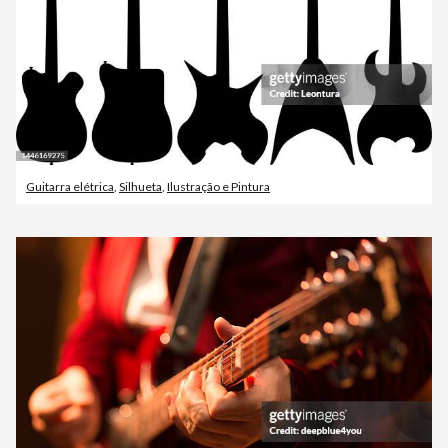
Guitarra elétrica
,
Silhueta
,
Ilustração e Pintura