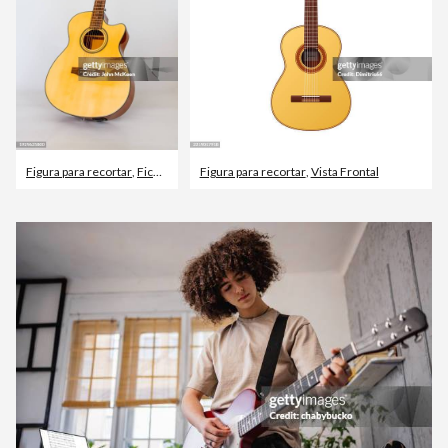
Figura para recortar
,
Ficar de Pé
,
Figura para recortar
Country e Western
,
Vista Frontal