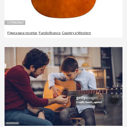
Figura para recortar
,
Fundo Branco
,
Country e Western