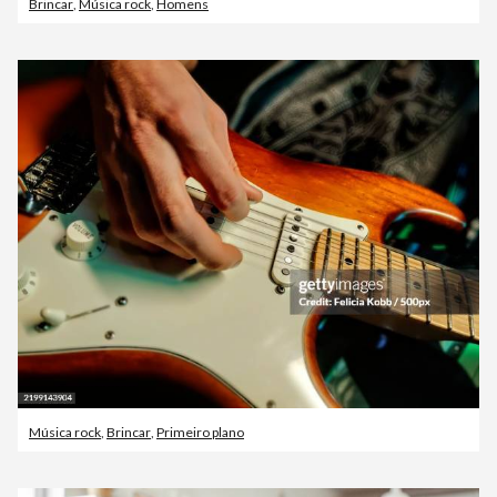
Brincar
,
Música rock
,
Homens
Música rock
,
Brincar
,
Primeiro plano