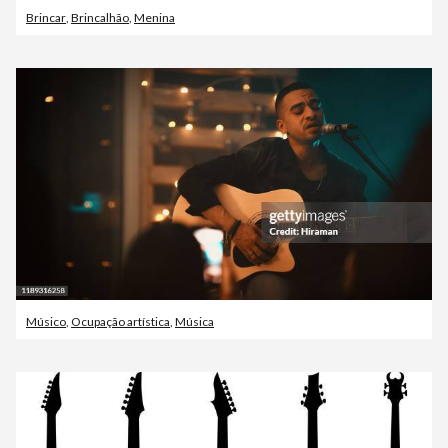
Brincar
,
Brincalhão
,
Menina
Músico
,
Ocupação artística
,
Música