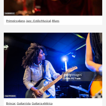
Primeiro plano
,
Jazz - Estilo Musical
,
Blues
Brincar
,
Guitarrista
,
Guitarra elétrica