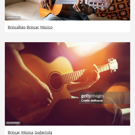
Brincalhão
,
Brincar
,
Músico
Brincar
,
Música
,
Guitarrista