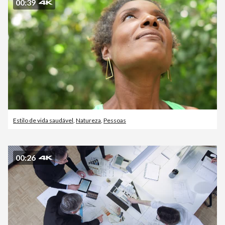
00:39
Estilo de vida saudável
,
Natureza
,
Pessoas
00:26