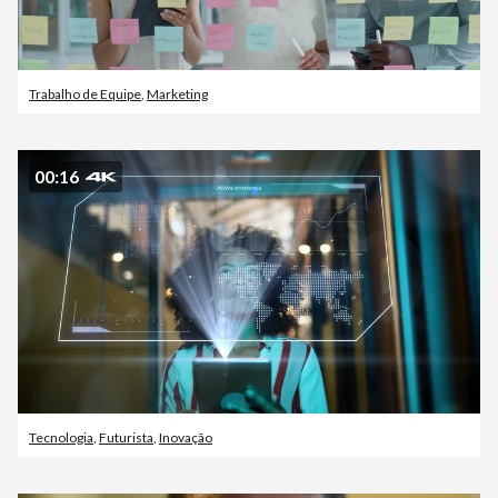
Trabalho de Equipe
,
Marketing
00:16
Tecnologia
,
Futurista
,
Inovação