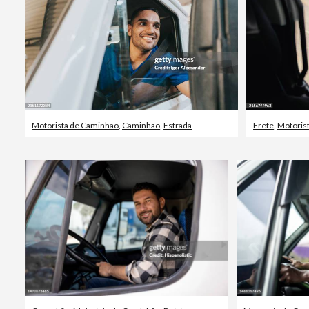
Motorista de Caminhão
,
Caminhão
,
Estrada
Frete
,
Motoris