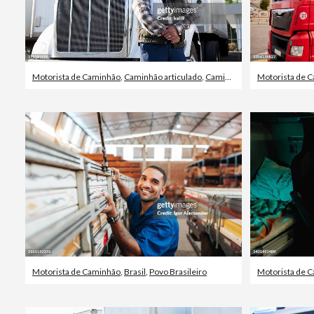
Motorista de Caminhão
,
Caminhão articulado
,
Caminhão
Motorista de 
Motorista de Caminhão
,
Brasil
,
Povo Brasileiro
Motorista de 