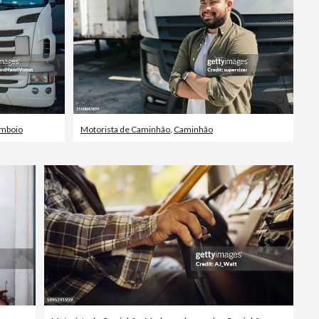
mboio
Motorista de Caminhão
,
Caminhão