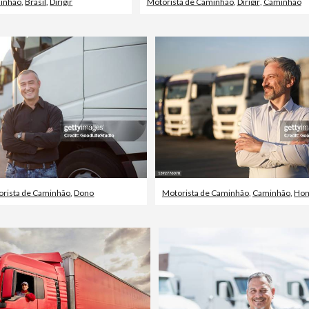
minhão
,
Brasil
,
Dirigir
Motorista de Caminhão
,
Dirigir
,
Caminhão
orista de Caminhão
,
Dono
Motorista de Caminhão
,
Caminhão
,
Ho