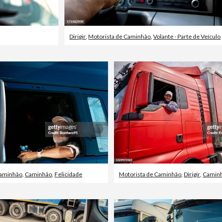
Dirigir
,
Motorista de Caminhão
,
Volante - Parte de Veículo
Caminhão
,
Caminhão
,
Felicidade
Motorista de Caminhão
,
Dirigir
,
Camin