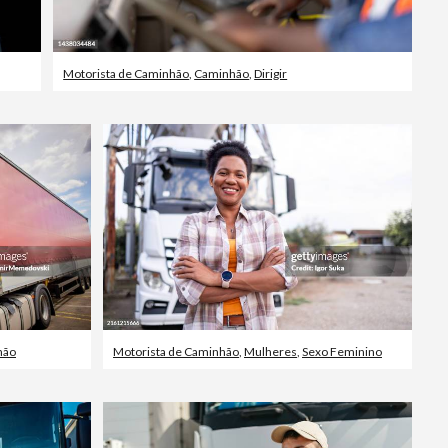
Motorista de Caminhão
,
Caminhão
,
Dirigir
hão
Motorista de Caminhão
,
Mulheres
,
Sexo Feminino