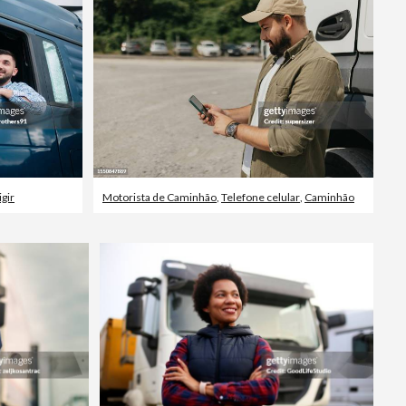
igir
Motorista de Caminhão
,
Telefone celular
,
Caminhão