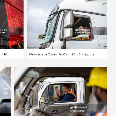
Vídeos editoriais
minhão
Motorista de Caminhão
,
Caminhão
,
Entregador