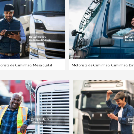
orista de Caminhão
,
Mesa digital
Motorista de Caminhão
,
Caminhão
,
Dir