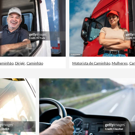
Caminhão
,
Dirigir
,
Caminhão
Motorista de Caminhão
,
Mulheres
,
Ca