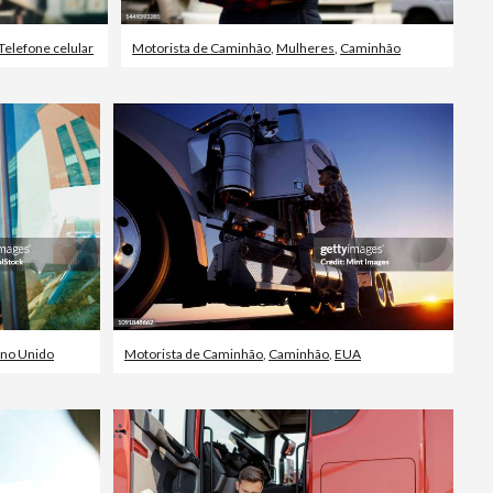
Telefone celular
Motorista de Caminhão
,
Mulheres
,
Caminhão
ino Unido
Motorista de Caminhão
,
Caminhão
,
EUA