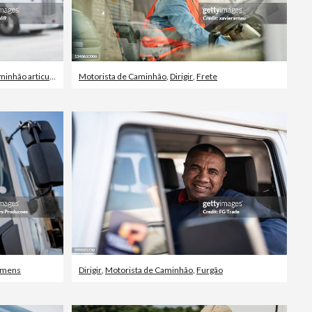
inhão articulado
Motorista de Caminhão
,
Dirigir
,
Frete
mens
Dirigir
,
Motorista de Caminhão
,
Furgão