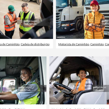
ta de Caminhão
,
Cadeia de distribuição
Motorista de Caminhão
,
Caminhão
,
Co